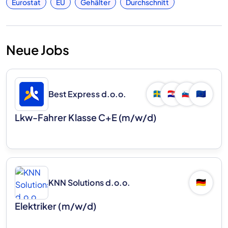
Eurostat
EU
Gehälter
Durchschnitt
Neue Jobs
Best Express d.o.o.
🇸🇪
🇭🇷
🇸🇮
🇪🇺
Lkw-Fahrer Klasse C+E (m/w/d)
KNN Solutions d.o.o.
🇩🇪
Elektriker (m/w/d)