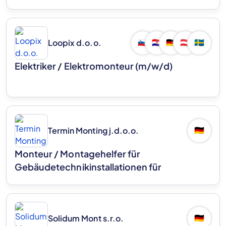
Loopix d.o.o.
🇸🇮
🇭🇷
🇩🇪
🇦🇹
🇸🇪
Elektriker / Elektromonteur (m/w/d)
Termin Monting j.d.o.o.
🇩🇪
Monteur / Montagehelfer für
Gebäudetechnikinstallationen für
vorgehängte hinterlüftete Fassaden
(m/w/d)
Solidum Mont s.r.o.
🇩🇪