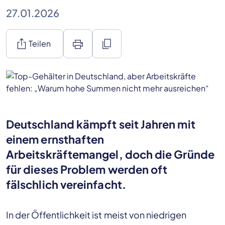
27.01.2026
ios_share
print
content_copy
Teilen
Deutschland kämpft seit Jahren mit
einem ernsthaften
Arbeitskräftemangel, doch die Gründe
für dieses Problem werden oft
fälschlich vereinfacht.
In der Öffentlichkeit ist meist von niedrigen