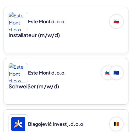
Este Mont d.o.o.
🇸🇮
Installateur (m/w/d)
Este Mont d.o.o.
🇸🇮
🇪🇺
Schweißer (m/w/d)
Blagojević Invest j.d.o.o.
🇧🇪