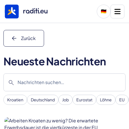
🇩🇪
arrow_back
Zurück
Neueste Nachrichten
search
Kroatien
Deutschland
Job
Eurostat
Löhne
EU