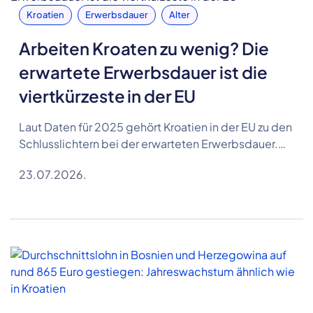
Kroatien
Erwerbsdauer
Alter
Arbeiten Kroaten zu wenig? Die
erwartete Erwerbsdauer ist die
viertkürzeste in der EU
Laut Daten für 2025 gehört Kroatien in der EU zu den
Schlusslichtern bei der erwarteten Erwerbsdauer.
Menschen in Kroatien können im Schnitt mit 35,1
23.07.2026.
Jahren am Arbeitsmarkt rechnen – 2,4 Jahre weniger
als im EU-Durchschnitt.