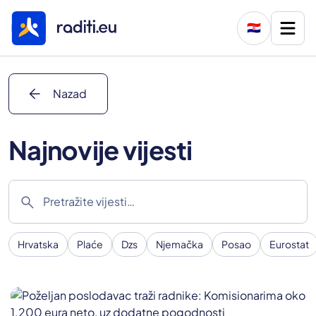
🇭🇷
arrow_back
Nazad
Najnovije vijesti
search
Hrvatska
Plaće
Dzs
Njemačka
Posao
Eurostat