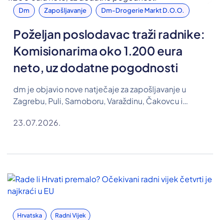
Dm
Zapošljavanje
Dm-Drogerie Markt D.o.o.
Poželjan poslodavac traži radnike:
Komisionarima oko 1.200 eura
neto, uz dodatne pogodnosti
dm je objavio nove natječaje za zapošljavanje u
Zagrebu, Puli, Samoboru, Varaždinu, Čakovcu i
Koprivnici. Traže se osobe za pozicije komisionara,
23.07.2026.
farmaceutskog tehničara te referenta u Odjelu
razvoja ljudskih resursa, a u oglasima su objavljene i
plaće.
Hrvatska
Radni Vijek