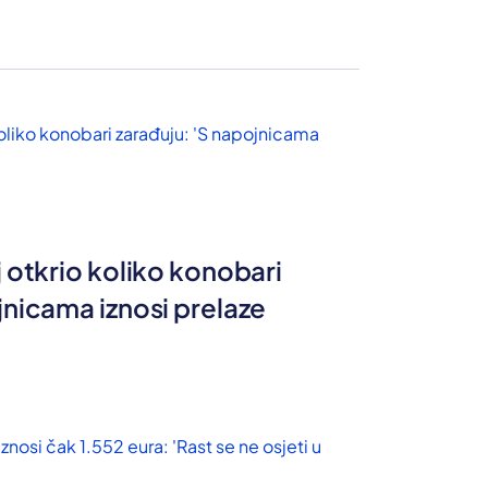
j otkrio koliko konobari
jnicama iznosi prelaze