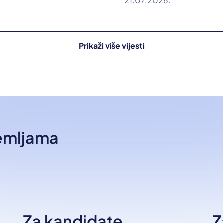
21.07.2026.
Prikaži više vijesti
zemljama
Za kandidate
Z