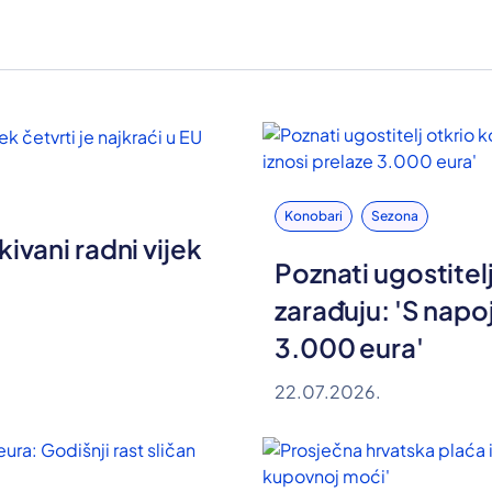
Konobari
Sezona
ivani radni vijek
Poznati ugostitel
zarađuju: 'S napo
3.000 eura'
22.07.2026.