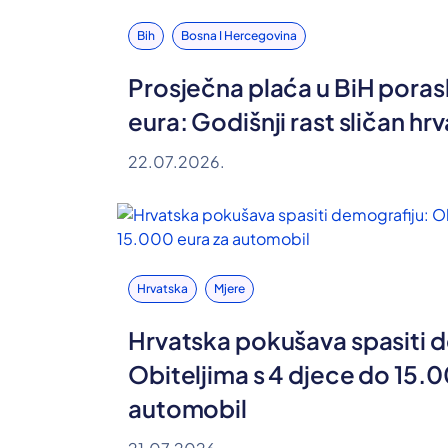
Bih
Bosna I Hercegovina
Prosječna plaća u BiH poras
eura: Godišnji rast sličan h
22.07.2026.
Hrvatska
Mjere
Hrvatska pokušava spasiti 
Obiteljima s 4 djece do 15.0
automobil