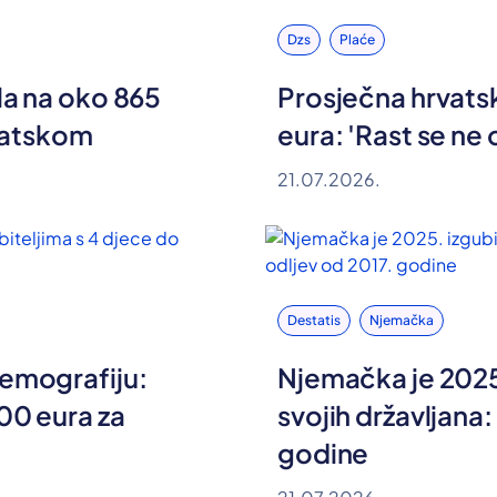
Dzs
Plaće
la na oko 865
Prosječna hrvatsk
rvatskom
eura: 'Rast se ne
21.07.2026.
Destatis
Njemačka
demografiju:
Njemačka je 2025
00 eura za
svojih državljana:
godine