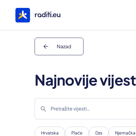
arrow_back
Nazad
Najnovije vijest
search
Hrvatska
Plaće
Dzs
Njemačka