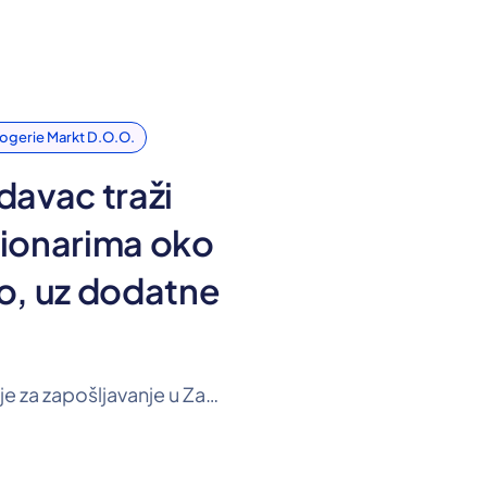
gerie Markt D.o.o.
davac traži
sionarima oko
o, uz dodatne
dm je objavio nove natječaje za zapošljavanje u Zagrebu, Puli, Samoboru, Varaždinu, Čakovcu i Koprivnici. Traže se osobe za pozicije komisionara, farmaceutskog tehničara te referenta u Odjelu razvoja ljudskih resursa, a u oglasima su objavljene i plaće.