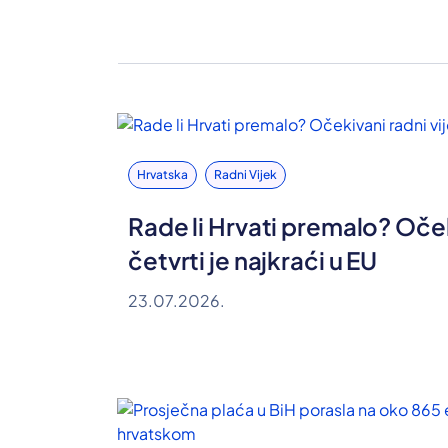
Hrvatska
Radni Vijek
Rade li Hrvati premalo? Oček
četvrti je najkraći u EU
23.07.2026.