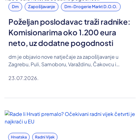
Dm
Zapošljavanje
Dm-Drogerie Markt D.o.o.
Poželjan poslodavac traži radnike:
Komisionarima oko 1.200 eura
neto, uz dodatne pogodnosti
dm je objavio nove natječaje za zapošljavanje u
Zagrebu, Puli, Samoboru, Varaždinu, Čakovcu i
Koprivnici. Traže se osobe za pozicije komisionara,
23.07.2026.
farmaceutskog tehničara te referenta u Odjelu
razvoja ljudskih resursa, a u oglasima su objavljene i
plaće.
Hrvatska
Radni Vijek