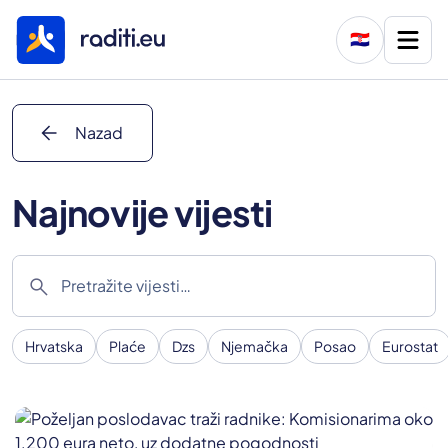
🇭🇷
arrow_back
Nazad
Najnovije vijesti
search
Hrvatska
Plaće
Dzs
Njemačka
Posao
Eurostat