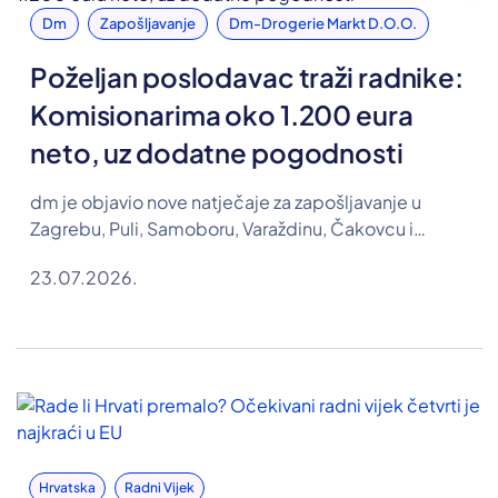
Dm
Zapošljavanje
Dm-Drogerie Markt D.o.o.
Poželjan poslodavac traži radnike:
Komisionarima oko 1.200 eura
neto, uz dodatne pogodnosti
dm je objavio nove natječaje za zapošljavanje u
Zagrebu, Puli, Samoboru, Varaždinu, Čakovcu i
Koprivnici. Traže se osobe za pozicije komisionara,
23.07.2026.
farmaceutskog tehničara te referenta u Odjelu
razvoja ljudskih resursa, a u oglasima su objavljene i
plaće.
Hrvatska
Radni Vijek