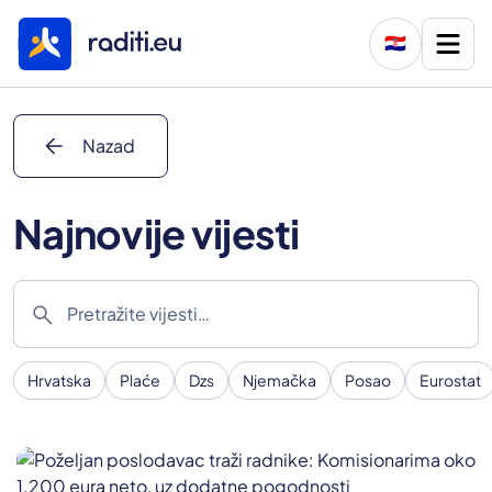
🇭🇷
arrow_back
Nazad
Najnovije vijesti
search
Hrvatska
Plaće
Dzs
Njemačka
Posao
Eurostat