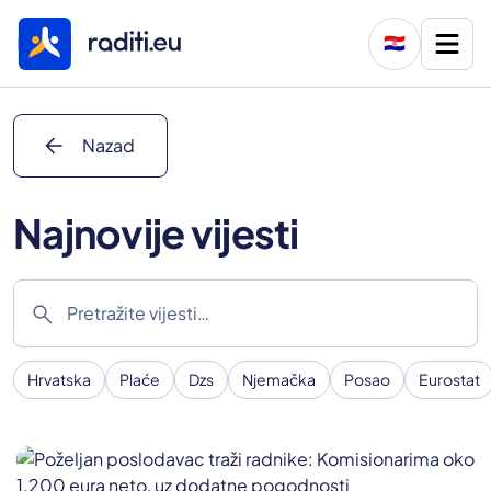
🇭🇷
arrow_back
Nazad
Najnovije vijesti
search
Hrvatska
Plaće
Dzs
Njemačka
Posao
Eurostat