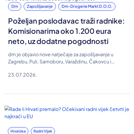
Dm
Zapošljavanje
Dm-Drogerie Markt D.o.o.
Poželjan poslodavac traži radnike:
Komisionarima oko 1.200 eura
neto, uz dodatne pogodnosti
dm je objavio nove natječaje za zapošljavanje u
Zagrebu, Puli, Samoboru, Varaždinu, Čakovcu i
Koprivnici. Traže se osobe za pozicije komisionara,
23.07.2026.
farmaceutskog tehničara te referenta u Odjelu
razvoja ljudskih resursa, a u oglasima su objavljene i
plaće.
Hrvatska
Radni Vijek