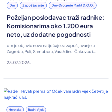
Dm
Zapošljavanje
Dm-Drogerie Markt D.o.o.
Poželjan poslodavac traži radnike:
Komisionarima oko 1.200 eura
neto, uz dodatne pogodnosti
dm je objavio nove natječaje za zapošljavanje u
Zagrebu, Puli, Samoboru, Varaždinu, Čakovcu i
Koprivnici. Traže se osobe za pozicije komisionara,
23.07.2026.
farmaceutskog tehničara te referenta u Odjelu
razvoja ljudskih resursa, a u oglasima su objavljene i
plaće.
Hrvatska
Radni Vijek