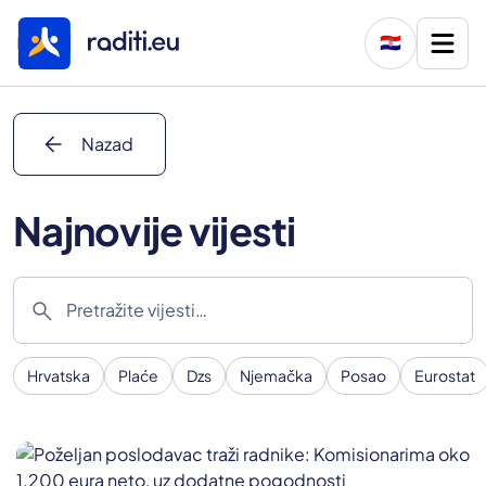
🇭🇷
arrow_back
Nazad
Najnovije vijesti
search
Hrvatska
Plaće
Dzs
Njemačka
Posao
Eurostat