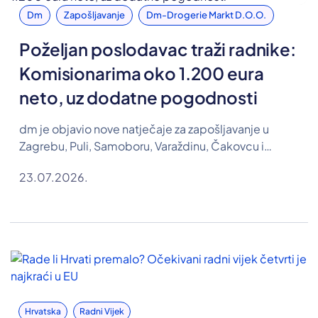
Dm
Zapošljavanje
Dm-Drogerie Markt D.o.o.
Poželjan poslodavac traži radnike:
Komisionarima oko 1.200 eura
neto, uz dodatne pogodnosti
dm je objavio nove natječaje za zapošljavanje u
Zagrebu, Puli, Samoboru, Varaždinu, Čakovcu i
Koprivnici. Traže se osobe za pozicije komisionara,
23.07.2026.
farmaceutskog tehničara te referenta u Odjelu
razvoja ljudskih resursa, a u oglasima su objavljene i
plaće.
Hrvatska
Radni Vijek