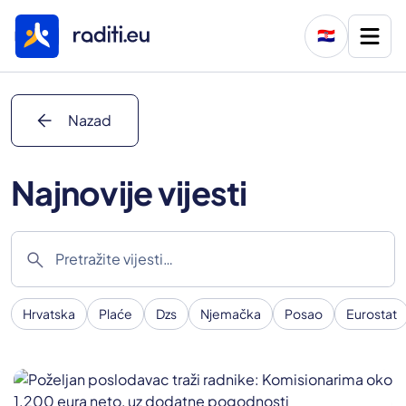
🇭🇷
arrow_back
Nazad
Najnovije vijesti
search
Hrvatska
Plaće
Dzs
Njemačka
Posao
Eurostat