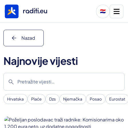
🇭🇷
arrow_back
Nazad
Najnovije vijesti
search
Hrvatska
Plaće
Dzs
Njemačka
Posao
Eurostat