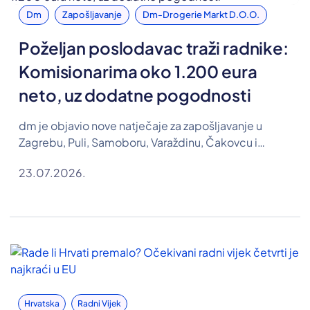
Dm
Zapošljavanje
Dm-Drogerie Markt D.o.o.
Poželjan poslodavac traži radnike:
Komisionarima oko 1.200 eura
neto, uz dodatne pogodnosti
dm je objavio nove natječaje za zapošljavanje u
Zagrebu, Puli, Samoboru, Varaždinu, Čakovcu i
Koprivnici. Traže se osobe za pozicije komisionara,
23.07.2026.
farmaceutskog tehničara te referenta u Odjelu
razvoja ljudskih resursa, a u oglasima su objavljene i
plaće.
Hrvatska
Radni Vijek