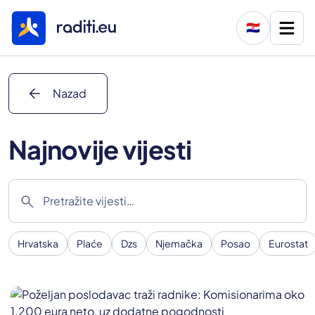
🇭🇷
arrow_back
Nazad
Najnovije vijesti
search
Hrvatska
Plaće
Dzs
Njemačka
Posao
Eurostat