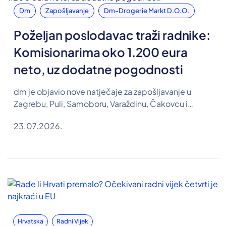
Dm
Zapošljavanje
Dm-Drogerie Markt D.o.o.
Poželjan poslodavac traži radnike:
Komisionarima oko 1.200 eura
neto, uz dodatne pogodnosti
dm je objavio nove natječaje za zapošljavanje u
Zagrebu, Puli, Samoboru, Varaždinu, Čakovcu i
Koprivnici. Traže se osobe za pozicije komisionara,
23.07.2026.
farmaceutskog tehničara te referenta u Odjelu
razvoja ljudskih resursa, a u oglasima su objavljene i
plaće.
Hrvatska
Radni Vijek