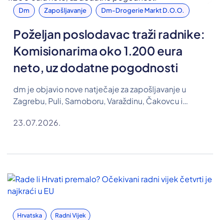
Dm
Zapošljavanje
Dm-Drogerie Markt D.o.o.
Poželjan poslodavac traži radnike:
Komisionarima oko 1.200 eura
neto, uz dodatne pogodnosti
dm je objavio nove natječaje za zapošljavanje u
Zagrebu, Puli, Samoboru, Varaždinu, Čakovcu i
Koprivnici. Traže se osobe za pozicije komisionara,
23.07.2026.
farmaceutskog tehničara te referenta u Odjelu
razvoja ljudskih resursa, a u oglasima su objavljene i
plaće.
Hrvatska
Radni Vijek