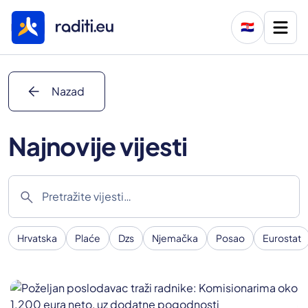
🇭🇷
arrow_back
Nazad
Najnovije vijesti
search
Hrvatska
Plaće
Dzs
Njemačka
Posao
Eurostat