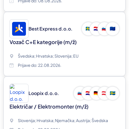
Prijave do: 08.08.2026.
Best Express d.o.o.
🇸🇪
🇭🇷
🇸🇮
🇪🇺
Vozač C+E kategorije
(m/ž)
Švedska; Hrvatska; Slovenija; EU
Prijave do: 22.08.2026.
Loopix d.o.o.
🇸🇮
🇭🇷
🇩🇪
🇦🇹
🇸🇪
Električar / Elektromonter
(m/ž)
Slovenija; Hrvatska; Njemačka; Austrija; Švedska