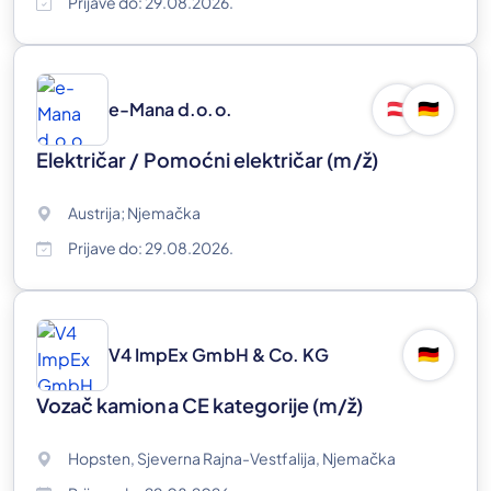
Prijave do: 29.08.2026.
e-Mana d.o.o.
🇦🇹
🇩🇪
Električar / Pomoćni električar
(m/ž)
Austrija; Njemačka
Prijave do: 29.08.2026.
V4 ImpEx GmbH & Co. KG
🇩🇪
Vozač kamiona CE kategorije
(m/ž)
Hopsten, Sjeverna Rajna-Vestfalija, Njemačka