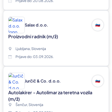
Prijave do: 20.08.2026.
Salax d.o.o.
🇸🇮
Proizvodni radnik
(m/ž)
Ljubljana, Slovenija
Prijave do: 03.09.2026.
Jurčič & Co. d.o.o.
🇸🇮
Autolakirer - Autolimar za teretna vozila
(m/ž)
Šenčur, Slovenija