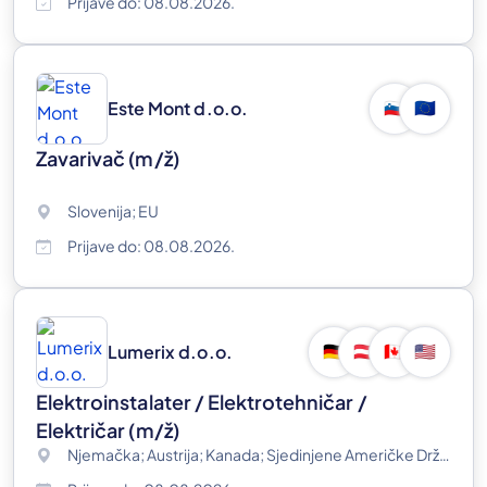
Prijave do: 08.08.2026.
Este Mont d.o.o.
🇸🇮
🇪🇺
Zavarivač
(m/ž)
Slovenija; EU
Prijave do: 08.08.2026.
Lumerix d.o.o.
🇩🇪
🇦🇹
🇨🇦
🇺🇸
Elektroinstalater / Elektrotehničar /
Električar
(m/ž)
Njemačka; Austrija; Kanada; Sjedinjene Američke Države