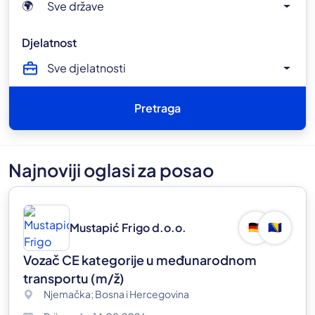
Sve države
🌍
Djelatnost
Sve djelatnosti
Pretraga
Najnoviji oglasi za posao
Mustapić Frigo d.o.o.
🇩🇪
🇧🇦
Vozač CE kategorije u međunarodnom
transportu
(m/ž)
Njemačka; Bosna i Hercegovina