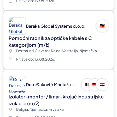
Prijave do: 13.08.2026.
Baraka Global Systems d.o.o.
🇩🇪
Pomoćni radnik za optičke kabele s C
kategorijom
(m/ž)
Dortmund, Sjeverna Rajna-Vestfalija, Njemačka
Prijave do: 13.08.2026.
Đuro Đaković Montaža - Izolak d.o.o.
🇧🇪
🇩🇪
🇭🇷
Izolater-monter / limar-krojač industrijske
izolacije
(m/ž)
Belgija; Njemačka; Hrvatska