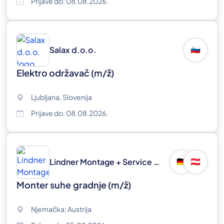
Prijave do: 08.08.2026.
Salax d.o.o.
🇸🇮
Elektro održavač
(m/ž)
Ljubljana, Slovenija
Prijave do: 08.08.2026.
Lindner Montage + Service GmbH
🇩🇪
🇦🇹
Monter suhe gradnje
(m/ž)
Njemačka; Austrija