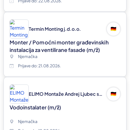
Prijave do: 22.08.2026.
Termin Monting j.d.o.o.
🇩🇪
Monter / Pomoćni monter građevinskih
instalacija za ventilirane fasade
(m/ž)
Njemačka
Prijave do: 21.08.2026.
ELIMO Montaže Andrej Ljubec s.p.
🇩🇪
Vodoinstalater
(m/ž)
Njemačka