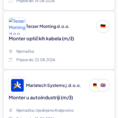
Prijave do: 14.08.2026.
Terzer Monting d.o.o.
🇩🇪
Monter optičkih kabela
(m/ž)
Njemačka
Prijave do: 22.08.2026.
Marlatech Systems j.d.o.o.
🇩🇪
🇬🇧
Monter u autoindustriji
(m/ž)
Njemačka; Ujedinjeno Kraljevstvo