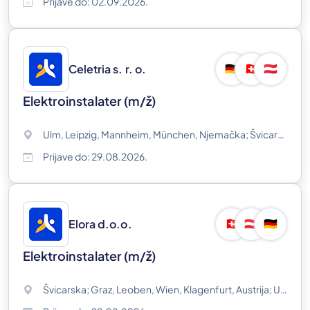
Prijave do: 02.09.2026.
Celetria s. r. o.
🇩🇪
🇨🇭
🇦🇹
Elektroinstalater
(m/ž)
Ulm, Leipzig, Mannheim, München, Njemačka; Švicarska; Graz, Leoben, Wien, Klagenfurt, Austrija
Prijave do: 29.08.2026.
Elora d.o.o.
🇨🇭
🇦🇹
🇩🇪
Elektroinstalater
(m/ž)
Švicarska; Graz, Leoben, Wien, Klagenfurt, Austrija; Ulm, Leipzig, Mannheim, München, Njemačka