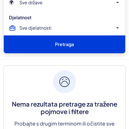
Sve države
🌍
Djelatnost
Sve djelatnosti
Pretraga
sentiment_sad
Nema rezultata pretrage za tražene
pojmove i filtere
Probajte s drugim terminom ili očistite sve