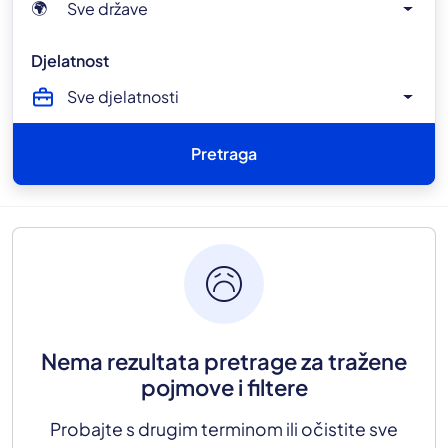
Sve države
🌍
Djelatnost
Sve djelatnosti
Pretraga
sentiment_sad
Nema rezultata pretrage za tražene
pojmove i filtere
Probajte s drugim terminom ili očistite sve