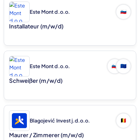
Este Mont d.o.o.
🇸🇮
Installateur (m/w/d)
Este Mont d.o.o.
🇸🇮
🇪🇺
Schweißer (m/w/d)
Blagojević Invest j.d.o.o.
🇧🇪
Maurer / Zimmerer (m/w/d)