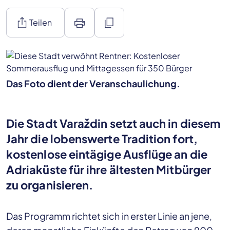
ios_share
print
content_copy
Teilen
Das Foto dient der Veranschaulichung.
Die Stadt Varaždin setzt auch in diesem
Jahr die lobenswerte Tradition fort,
kostenlose eintägige Ausflüge an die
Adriaküste für ihre ältesten Mitbürger
zu organisieren.
Das Programm richtet sich in erster Linie an jene,