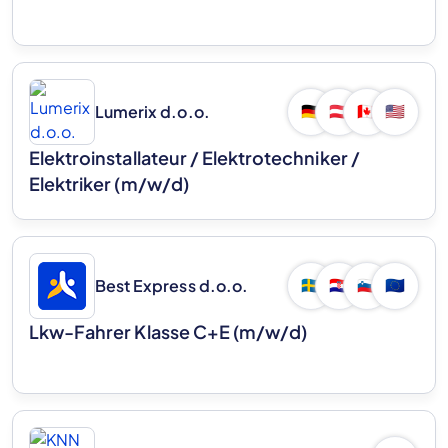
Lumerix d.o.o.
🇩🇪
🇦🇹
🇨🇦
🇺🇸
Elektroinstallateur / Elektrotechniker /
Elektriker (m/w/d)
Best Express d.o.o.
🇸🇪
🇭🇷
🇸🇮
🇪🇺
Lkw-Fahrer Klasse C+E (m/w/d)