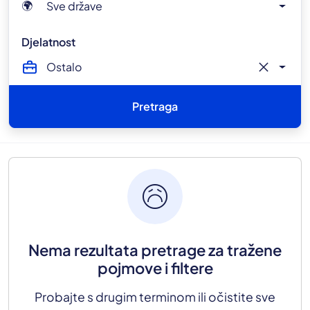
Sve države
🌍
Djelatnost
close
Ostalo
Pretraga
sentiment_sad
Nema rezultata pretrage za tražene
pojmove i filtere
Probajte s drugim terminom ili očistite sve