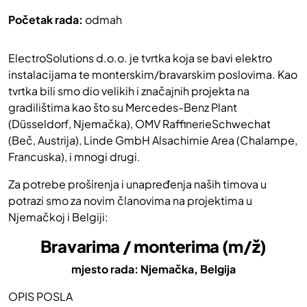
Početak rada:
odmah
ElectroSolutions d.o.o. je tvrtka koja se bavi elektro
instalacijama te monterskim/bravarskim poslovima. Kao
tvrtka bili smo dio velikih i značajnih projekta na
gradilištima kao što su Mercedes-Benz Plant
(Düsseldorf, Njemačka), OMV RaffinerieSchwechat
(Beč, Austrija), Linde GmbH Alsachimie Area (Chalampe,
Francuska), i mnogi drugi.
Za potrebe proširenja i unapređenja naših timova u
potrazi smo za novim članovima na projektima u
Njemačkoj i Belgiji:
Bravarima / monterima (m/ž)
mjesto rada: Njemačka, Belgija
OPIS POSLA