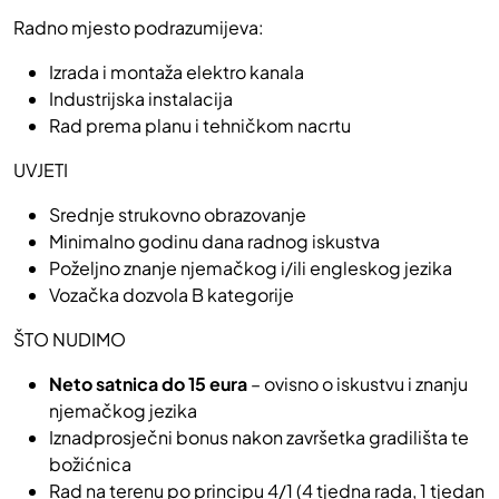
Radno mjesto podrazumijeva:
Izrada i montaža elektro kanala
Industrijska instalacija
Rad prema planu i tehničkom nacrtu
UVJETI
Srednje strukovno obrazovanje
Minimalno godinu dana radnog iskustva
Poželjno znanje njemačkog i/ili engleskog jezika
Vozačka dozvola B kategorije
ŠTO NUDIMO
Neto satnica do 15 eura
– ovisno o iskustvu i znanju
njemačkog jezika
Iznadprosječni bonus nakon završetka gradilišta te
božićnica
Rad na terenu po principu 4/1 (4 tjedna rada, 1 tjedan