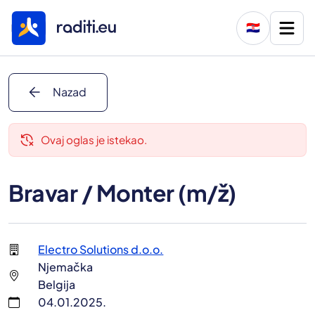
🇭🇷
arrow_back
Nazad
delete_history
Ovaj oglas je istekao.
Bravar / Monter (m/ž)
Electro Solutions d.o.o.
Njemačka
Belgija
04.01.2025.