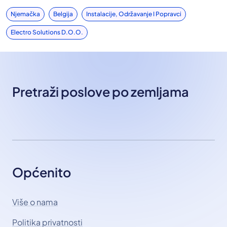
Njemačka
Belgija
Instalacije, Održavanje I Popravci
Electro Solutions D.o.o.
Pretraži poslove po zemljama
Općenito
Više o nama
Politika privatnosti