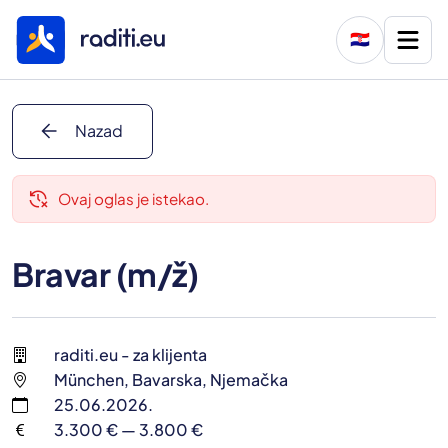
🇭🇷
arrow_back
Nazad
delete_history
Ovaj oglas je istekao.
Bravar (m/ž)
raditi.eu - za klijenta
München, Bavarska, Njemačka
25.06.2026.
3.300 € — 3.800 €