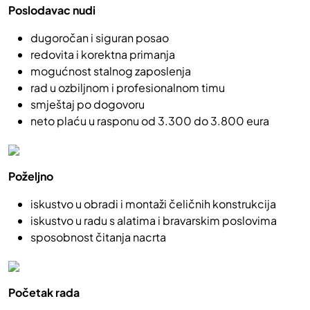
Poslodavac nudi
dugoročan i siguran posao
redovita i korektna primanja
mogućnost stalnog zaposlenja
rad u ozbiljnom i profesionalnom timu
smještaj po dogovoru
neto plaću u rasponu od 3.300 do 3.800 eura
Poželjno
iskustvo u obradi i montaži čeličnih konstrukcija
iskustvo u radu s alatima i bravarskim poslovima
sposobnost čitanja nacrta
Početak rada