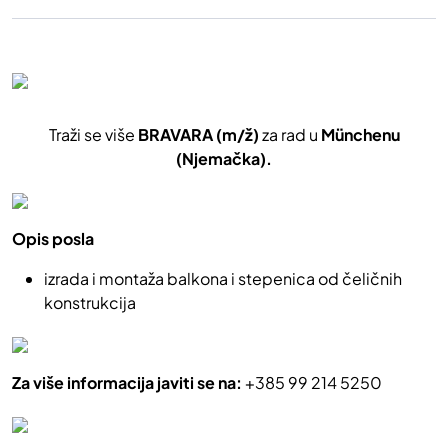
Traži se više
BRAVARA (m/ž)
za rad u
Münchenu
(Njemačka).
Opis posla
izrada i montaža balkona i stepenica od čeličnih
konstrukcija
Za više informacija javiti se na:
+385 99 214 5250