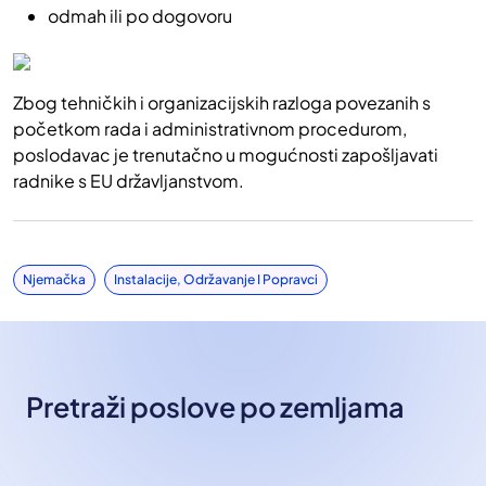
odmah ili po dogovoru
Zbog tehničkih i organizacijskih razloga povezanih s
početkom rada i administrativnom procedurom,
poslodavac je trenutačno u mogućnosti zapošljavati
radnike s EU državljanstvom.
Njemačka
Instalacije, Održavanje I Popravci
Pretraži poslove po zemljama