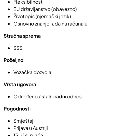
Fleksibilnost
EU državljanstvo (obavezno)
Životopis (njemački jezik)
Osnovno znanje rada na računalu
Stručna sprema
SSS
Poželjno
Vozačka dozvola
Vrsta ugovora
Određeno / stalni radni odnos
Pogodnosti
Smještaj
Prijava u Austriji
13. i 14. plaća