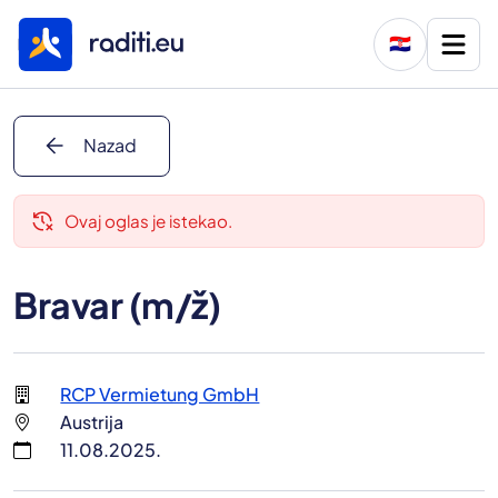
🇭🇷
arrow_back
Nazad
delete_history
Ovaj oglas je istekao.
Bravar (m/ž)
RCP Vermietung GmbH
Austrija
11.08.2025.