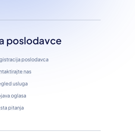
a poslodavce
gistracija poslodavca
ntaktirajte nas
egled usluga
java oglasa
sta pitanja