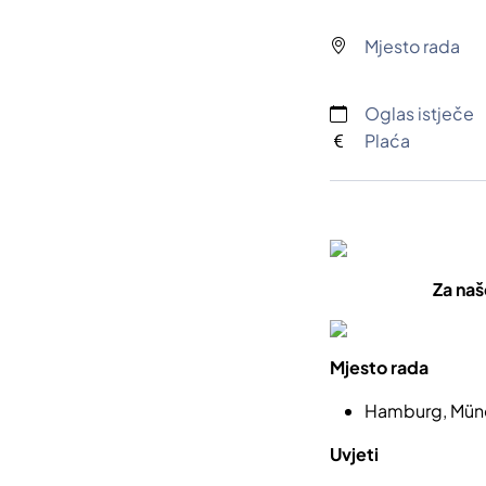
Mjesto rada
Oglas istječe
Plaća
Za na
Mjesto rada
Hamburg, Münch
Uvjeti