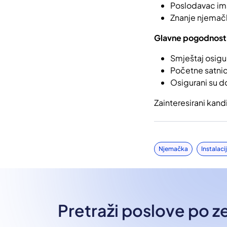
Poslodavac im
Znanje njemačk
Glavne pogodnost
Smještaj osigu
Početne satni
Osigurani su d
Zainteresirani kand
Njemačka
Instalaci
Pretraži poslove po 