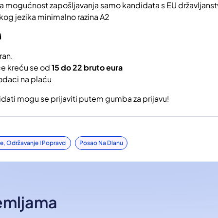
a mogućnost zapošljavanja samo kandidata s EU državljans
og jezika minimalno razina A2
i
ran.
ce kreću se od
15 do 22 bruto eura
odaci na plaću
idati mogu se prijaviti putem gumba za prijavu!
je, Održavanje I Popravci
Posao Na Dlanu
zemljama