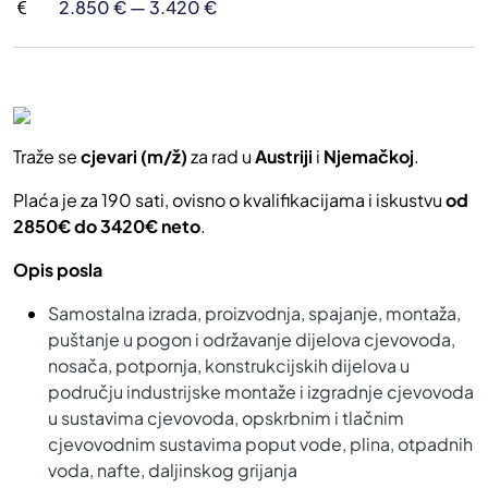
2.850 € — 3.420 €
Traže se
cjevari (m/ž)
za rad u
Austriji
i
Njemačkoj
.
Plaća je za 190 sati, ovisno o kvalifikacijama i iskustvu
od
2850€ do 3420€ neto
.
Opis posla
Samostalna izrada, proizvodnja, spajanje, montaža,
puštanje u pogon i održavanje dijelova cjevovoda,
nosača, potpornja, konstrukcijskih dijelova u
području industrijske montaže i izgradnje cjevovoda
u sustavima cjevovoda, opskrbnim i tlačnim
cjevovodnim sustavima poput vode, plina, otpadnih
voda, nafte, daljinskog grijanja