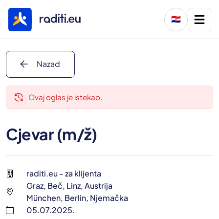
🇭🇷
arrow_back
Nazad
delete_history
Ovaj oglas je istekao.
Cjevar (m/ž)
raditi.eu - za klijenta
Graz, Beč, Linz, Austrija
München, Berlin, Njemačka
05.07.2025.