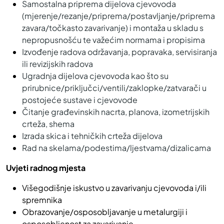
Samostalna priprema dijelova cjevovoda
(mjerenje/rezanje/priprema/postavljanje/priprema
zavara/točkasto zavarivanje) i montaža u skladu s
nepropusnošću te važećim normama i propisima
Izvođenje radova održavanja, popravaka, servisiranja
ili revizijskih radova
Ugradnja dijelova cjevovoda kao što su
prirubnice/priključci/ventili/zaklopke/zatvarači u
postojeće sustave i cjevovode
Čitanje građevinskih nacrta, planova, izometrijskih
crteža, shema
Izrada skica i tehničkih crteža dijelova
Rad na skelama/podestima/ljestvama/dizalicama
Uvjeti radnog mjesta
Višegodišnje iskustvo u zavarivanju cjevovoda i/ili
spremnika
Obrazovanje/osposobljavanje u metalurgiji i
osposobljenost za zavarivanje