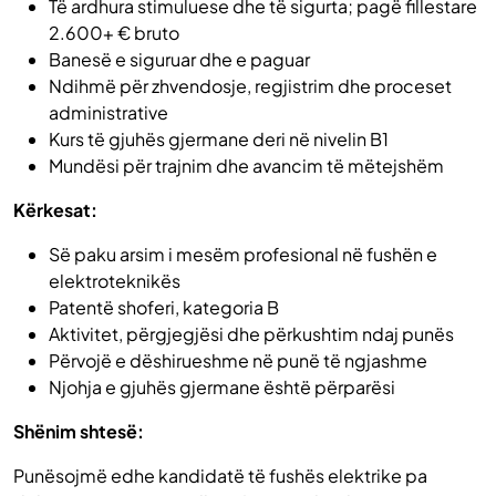
Të ardhura stimuluese dhe të sigurta; pagë fillestare
2.600+ € bruto
Banesë e siguruar dhe e paguar
Ndihmë për zhvendosje, regjistrim dhe proceset
administrative
Kurs të gjuhës gjermane deri në nivelin B1
Mundësi për trajnim dhe avancim të mëtejshëm
Kërkesat:
Së paku arsim i mesëm profesional në fushën e
elektroteknikës
Patentë shoferi, kategoria B
Aktivitet, përgjegjësi dhe përkushtim ndaj punës
Përvojë e dëshirueshme në punë të ngjashme
Njohja e gjuhës gjermane është përparësi
Shënim shtesë:
Punësojmë edhe kandidatë të fushës elektrike pa