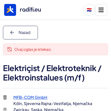
🇭🇷
arrow_back
Nazad
delete_history
Ovaj oglas je istekao.
Elektriçist / Elektroteknik /
Elektroinstalues (m/f)
MFB-COM GmbH
Köln, Sjeverna Rajna-Vestfalija, Njemačka
Zwickau, Saska, Njemačka