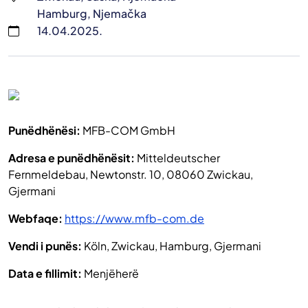
Hamburg, Njemačka
14.04.2025.
Punëdhënësi:
MFB-COM GmbH
Adresa e punëdhënësit:
Mitteldeutscher
Fernmeldebau, Newtonstr. 10, 08060 Zwickau,
Gjermani
Webfaqe:
https://www.mfb-com.de
Vendi i punës:
Köln, Zwickau, Hamburg, Gjermani
Data e fillimit:
Menjëherë