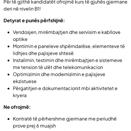
Për të gjithë kandidatët ofrojmë kurs të gjuhës gjermane
deri në nivelin B1!
Detyrat e punës përfshijnë:
Vendosjen, mirëmbajtjen dhe servisim e kabllove
optike
Montimin e paneleve shpërndarëse, elementeve të
lidhjes dhe pajisjeve shtesë
Instalimin, testimin dhe mirëmbajtjen e sistemeve
me tension të ulët dhe telekomunikacion
Optimizimin dhe modernizimin e pajisjeve
ekzistuese
Përgatitjen e dokumentacionit mbi aktivitetet e
kryera
Ne ofrojmë:
Kontratë të përhershme gjermane me periudhë
prove prej 6 muajsh