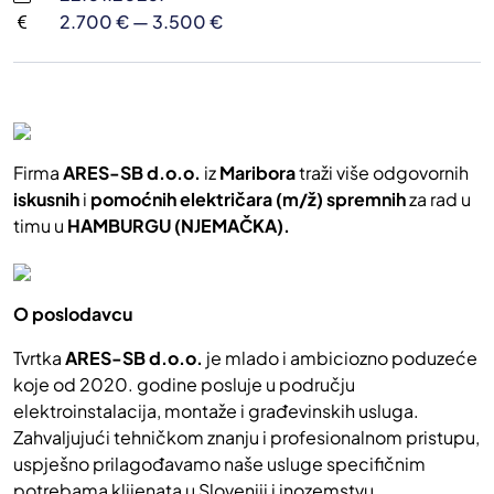
2.700 € — 3.500 €
Firma
ARES-SB d.o.o.
iz
Maribora
traži više odgovornih
iskusnih
i
pomoćnih
električara (m/ž) spremnih
za rad u
timu u
HAMBURGU (NJEMAČKA).
O poslodavcu
Tvrtka
ARES-SB d.o.o.
je mlado i ambiciozno poduzeće
koje od 2020. godine posluje u području
elektroinstalacija, montaže i građevinskih usluga.
Zahvaljujući tehničkom znanju i profesionalnom pristupu,
uspješno prilagođavamo naše usluge specifičnim
potrebama klijenata u Sloveniji i inozemstvu.