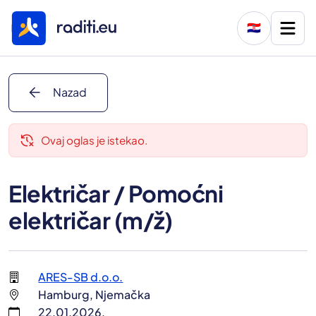
🇭🇷
arrow_back
Nazad
delete_history
Ovaj oglas je istekao.
Električar / Pomoćni
električar (m/ž)
ARES-SB d.o.o.
Hamburg, Njemačka
22.01.2026.