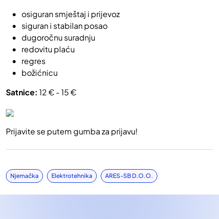
osiguran smještaj i prijevoz
siguran i stabilan posao
dugoročnu suradnju
redovitu plaću
regres
božićnicu
Satnice:
12 € - 15 €
Prijavite se putem gumba za prijavu!
Njemačka
Elektrotehnika
ARES-SB D.o.o.