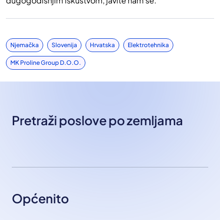
dugogodišnjim iskustvom, javite nam se.
Njemačka
Slovenija
Hrvatska
Elektrotehnika
MK Proline Group D.o.o.
Pretraži poslove po zemljama
Općenito