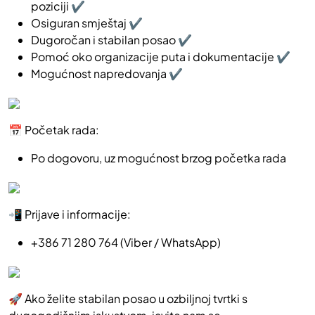
poziciji ✔️
Osiguran smještaj ✔️
Dugoročan i stabilan posao ✔️
Pomoć oko organizacije puta i dokumentacije ✔️
Mogućnost napredovanja ✔️
📅 Početak rada:
Po dogovoru, uz mogućnost brzog početka rada
📲 Prijave i informacije:
+386 71 280 764 (Viber / WhatsApp)
🚀 Ako želite stabilan posao u ozbiljnoj tvrtki s