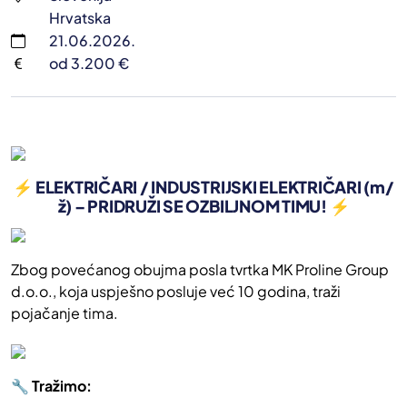
Hrvatska
21.06.2026.
od 3.200 €
⚡ ELEKTRIČARI / INDUSTRIJSKI ELEKTRIČARI (m/
ž) – PRIDRUŽI SE OZBILJNOM TIMU! ⚡
Zbog povećanog obujma posla tvrtka MK Proline Group
d.o.o., koja uspješno posluje već 10 godina, traži
pojačanje tima.
🔧 Tražimo: