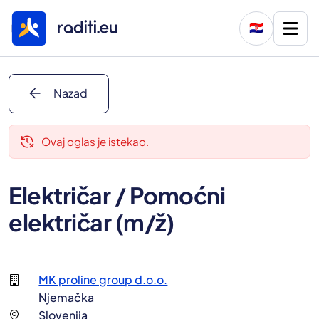
🇭🇷
arrow_back
Nazad
delete_history
Ovaj oglas je istekao.
Električar / Pomoćni
električar (m/ž)
MK proline group d.o.o.
Njemačka
Slovenija