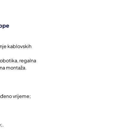
rope
anje kablovskih
robotika, regalna
fina montaža.
eđeno vrijeme;
;.