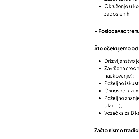
Okruženje u ko
zaposlenih.
- Poslodavac trenu
Što očekujemo od 
Državljanstvo 
Završena srednj
naukovanje);
Poželjno iskustv
Osnovno razumi
Poželjno znanje
plan...);
Vozačka za B k
Zašto nismo tradic