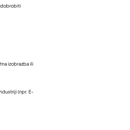
 dobrobiti
na izobrazba ili
dustriji (npr. E-