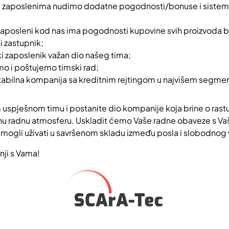
im zaposlenima nudimo dodatne pogodnosti/bonuse i sistem
 zaposleni kod nas ima pogodnosti kupovine svih proizvoda br
i zastupnik;
ki zaposlenik važan dio našeg tima;
mo i poštujemo timski rad;
tabilna kompanija sa kreditnim rejtingom u najvišem segme
 uspješnom timu i postanite dio kompanije koja brine o rastu 
vnu radnu atmosferu. Uskladit ćemo Vaše radne obaveze s Va
 mogli uživati u savršenom skladu između posla i slobodnog
ji s Vama!