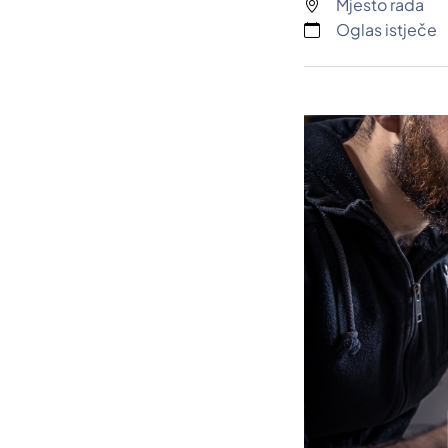
Mjesto rada
Oglas istječe