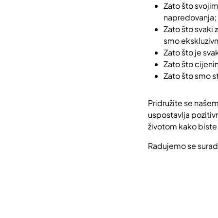
Zato što svoj
napredovanja;
Zato što svaki
smo ekskluzivn
Zato što je sva
Zato što cijeni
Zato što smo s
Pridružite se našem
uspostavlja poziti
životom kako biste
Radujemo se suradn