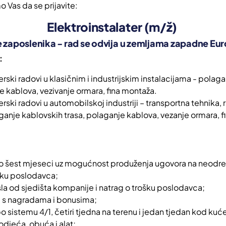
 Vas da se prijavite:
Elektroinstalater (m/ž)
e zaposlenika - rad se odvija u zemljama zapadne Eu
:
erski radovi u klasičnim i industrijskim instalacijama - polag
e kablova, vezivanje ormara, fina montaža.
erski radovi u automobilskoj industriji – transportna tehnika, 
aganje kablovskih trasa, polaganje kablova, vezanje ormara, 
 do šest mjeseci uz mogućnost produženja ugovora na neodr
šku poslodavca;
sla od sjedišta kompanije i natrag o trošku poslodavca;
 s nagradama i bonusima;
o sistemu 4/1, četiri tjedna na terenu i jedan tjedan kod kuće
odjeća, obuća i alat;