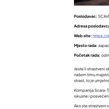
Poslodavac:
SCArA
Adresa poslodavc
Web site:
https://
Mjesto rada:
zapad
Početak rada:
odm
Jeste li strastveni 
našem timu majstora
strast, to je umjetno
Kompanija Scara-Tec
iskusne i posvećene
Ako ste strastveni ra