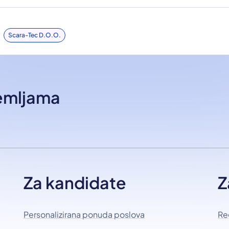
Scara-Tec D.o.o.
zemljama
Za kandidate
Z
Personalizirana ponuda poslova
Re