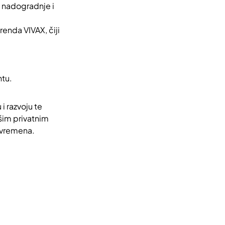
 nadogradnje i
enda VIVAX, čiji
ntu.
i razvoju te
šim privatnim
 vremena.