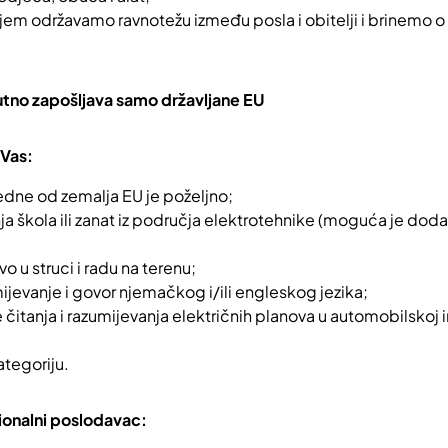
jem održavamo ravnotežu između posla i obitelji i brinemo o
tno zapošljava samo državljane EU
Vas:
jedne od zemalja EU je poželjno;
a škola ili zanat iz područja elektrotehnike (moguća je dodat
o u struci i radu na terenu;
jevanje i govor njemačkog i/ili engleskog jezika;
 čitanja i razumijevanja električnih planova u automobilskoj in
ategoriju.
ionalni poslodavac: