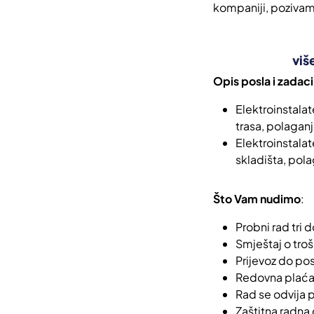
kompaniji, pozivamo
viš
Opis posla i zadaci
Elektroinstalat
trasa, polaganj
Elektroinstalat
skladišta, pol
Što Vam nudimo
:
Probni rad tri
Smještaj o tro
Prijevoz do po
Redovna plaća
Rad se odvija p
Zaštitna radna 