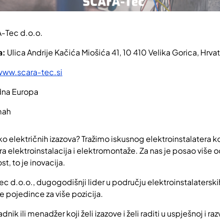
-Tec d.o.o.
a:
Ulica Andrije Kačića Miošića 41, 10 410 Velika Gorica, Hrva
www.scara-tec.si
na Europa
ah
oko električnih izazova? Tražimo iskusnog elektroinstalatera koj
 elektroinstalacija i elektromontaže. Za nas je posao više od
st, to je inovacija.
 d.o.o., dugogodišnji lider u području elektroinstalaterskih
 pojedince za više pozicija.
dnik ili menadžer koji želi izazove i želi raditi u uspješnoj i ra