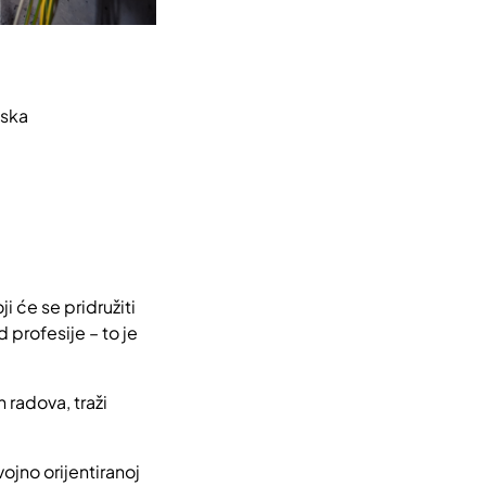
tska
i će se pridružiti
 profesije – to je
 radova, traži
zvojno orijentiranoj