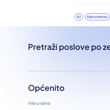
EU
Elektrotehnika
Pretraži poslove po 
Općenito
Više o nama