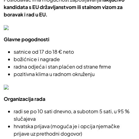
kandidata s EU državljanstvom ili stalnom vizom za
boravak i rad u EU.
Glavne pogodnosti
satnice od 17 do 18 € neto
božićnice i nagrade
radna odjeća i stan plaćen od strane firme
pozitivna klima u radnom okruženju
Organizacija rada
radi se po 10 sati dnevno, a subotom 5 sati, u 95 %
slučajeva
hrvatska prijava (moguća je i opcija njemačke
prijave uz prethodni dogovor)