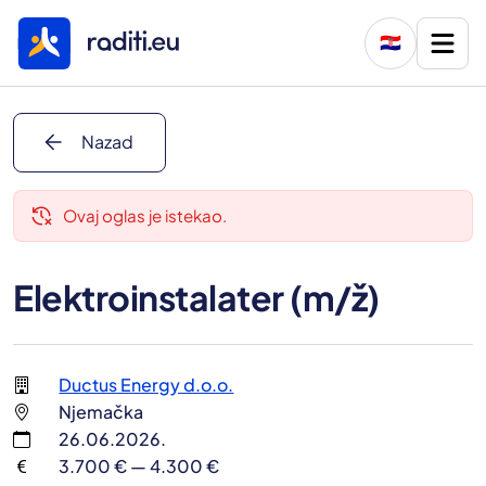
🇭🇷
arrow_back
Nazad
delete_history
Ovaj oglas je istekao.
Elektroinstalater (m/ž)
Ductus Energy d.o.o.
Njemačka
26.06.2026.
3.700 € — 4.300 €