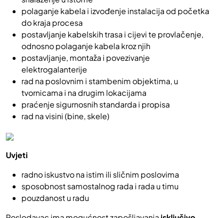
polaganje kabela i izvođenje instalacija od početka
do kraja procesa
postavljanje kabelskih trasa i cijevi te provlačenje,
odnosno polaganje kabela kroz njih
postavljanje, montaža i povezivanje
elektrogalanterije
rad na poslovnim i stambenim objektima, u
tvornicama i na drugim lokacijama
praćenje sigurnosnih standarda i propisa
rad na visini (bine, skele)
Uvjeti
radno iskustvo na istim ili sličnim poslovima
sposobnost samostalnog rada i rada u timu
pouzdanost u radu
Poslodavac ima mogućnost zapošljavanja
isključivo