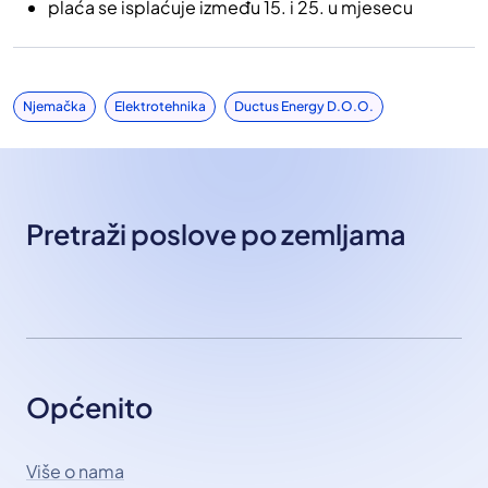
plaća se isplaćuje između 15. i 25. u mjesecu
Njemačka
Elektrotehnika
Ductus Energy D.o.o.
Pretraži poslove po zemljama
Općenito
Više o nama