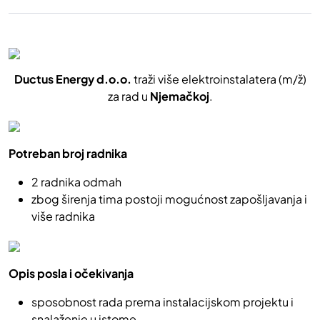
Ductus Energy d.o.o.
traži više elektroinstalatera (m/ž)
za rad u
Njemačkoj
.
Potreban broj radnika
2 radnika odmah
zbog širenja tima postoji mogućnost zapošljavanja i
više radnika
Opis posla i očekivanja
sposobnost rada prema instalacijskom projektu i
snalaženje u istome