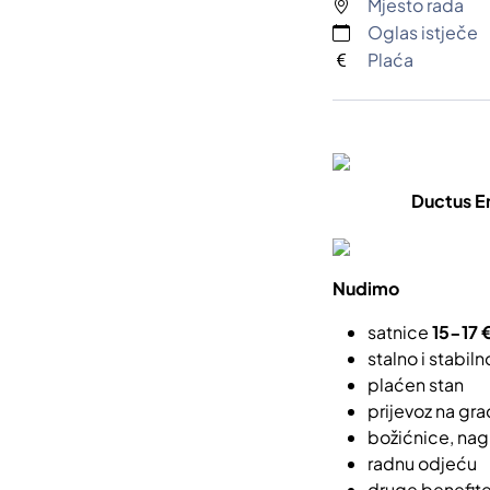
Mjesto rada
Oglas istječe
Plaća
Ductus E
Nudimo
satnice
15-17 
stalno i stabi
plaćen stan
prijevoz na grad
božićnice, na
radnu odjeću
druge benefit