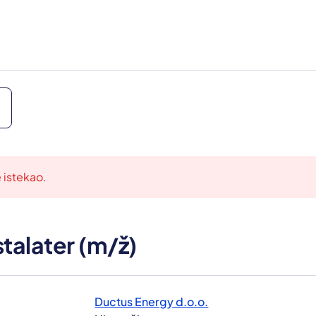
e istekao.
stalater (m/ž)
Ductus Energy d.o.o.