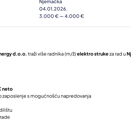
Njemačka
04.01.2026.
3.000 € — 4.000 €
nergy d.o.o.
traži više radnika (m/ž)
elektro struke
za rad u
N
€ neto
lno zaposlenje s mogućnošću napredovanja
ilištu
grade
e