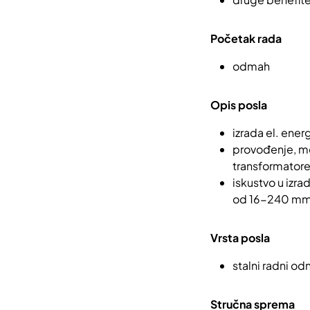
Početak rada
odmah
Opis posla
izrada el. ener
provođenje, mo
transformator
iskustvo u izra
od 16-240 m
Vrsta posla
stalni radni od
Stručna sprema