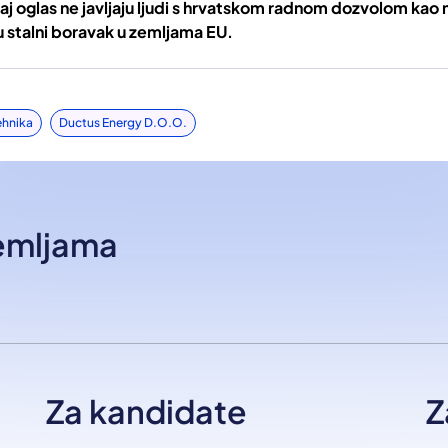
j oglas ne javljaju ljudi s hrvatskom radnom dozvolom kao ni
u stalni boravak u zemljama EU.
ehnika
Ductus Energy D.o.o.
zemljama
Za kandidate
Z