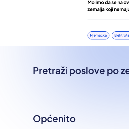
Molimo da se na ova
zemalja koji nemaj
Njemačka
Elektrot
Pretraži poslove po 
Općenito