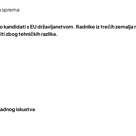
a sprema
o kandidati s EU državljanstvom. Radnike iz trećih zemalja 
ti zbog tehničkih razlika.
radnog iskustva