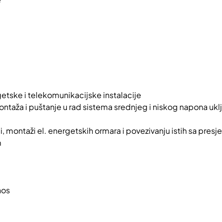
getske i telekomunikacijske instalacije
ntaža i puštanje u rad sistema srednjeg i niskog napona uklj
e
di, montaži el. energetskih ormara i povezivanju istih sa pre
m
nos