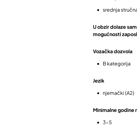
srednja stručn
U obzir dolaze sam
mogućnosti zaposli
Vozačka dozvola
B kategorija
Jezik
njemački (A2)
Minimalne godine 
3-5