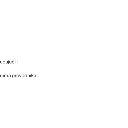
učujući i
sjecima provodnika