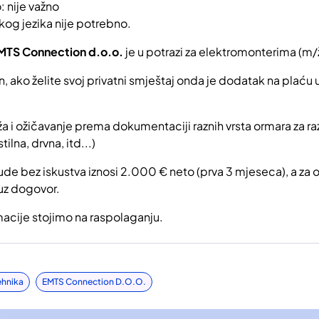
: nije važno
og jezika nije potrebno.
MTS Connection d.o.o.
je u potrazi za elektromonterima (m/ž)
n, ako želite svoj privatni smještaj onda je dodatak na plaću
 i ožičavanje prema dokumentaciji raznih vrsta ormara za raz
ilna, drvna, itd...)
ude bez iskustva iznosi 2.000 € neto (prva 3 mjeseca), a za 
uz dogovor.
macije stojimo na raspolaganju.
ehnika
EMTS Connection D.o.o.