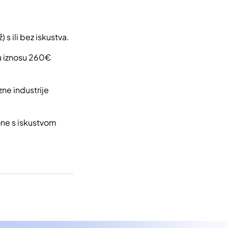
 s ili bez iskustva.
 u iznosu 260€
ne industrije
one s iskustvom