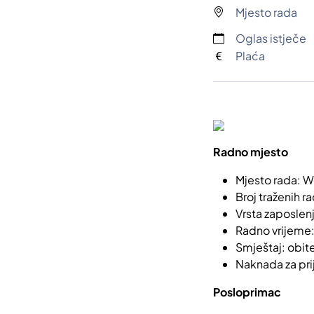
Mjesto rada
Oglas istječe
Plaća
Radno mjesto
Mjesto rada: 
Broj traženih r
Vrsta zaposlen
Radno vrijeme:
Smještaj: obite
Naknada za pri
Posloprimac