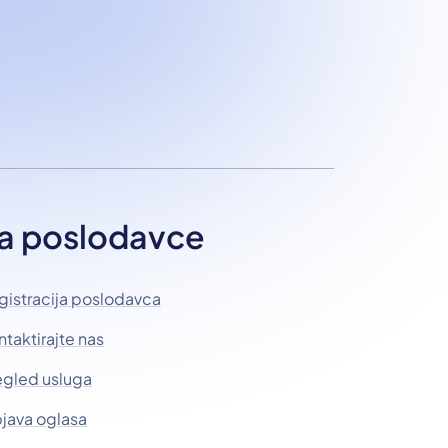
a poslodavce
gistracija poslodavca
ntaktirajte nas
egled usluga
java oglasa