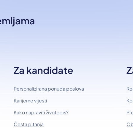
zemljama
Za kandidate
Z
Personalizirana ponuda poslova
Re
Karijerne vijesti
Ko
Kako napraviti životopis?
Pr
Česta pitanja
Ob