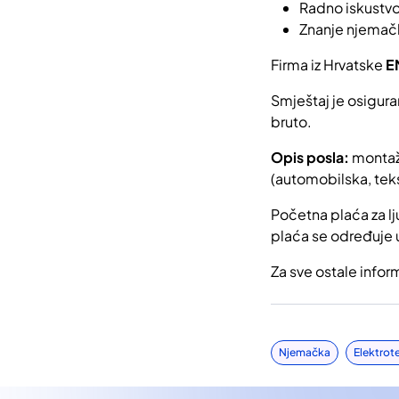
Radno iskustvo
Znanje njemačk
Firma iz Hrvatske
E
Smještaj je osigura
bruto.
Opis posla:
montaža
(automobilska, tekst
Početna plaća za lj
plaća se određuje 
Za sve ostale infor
Njemačka
Elektrot