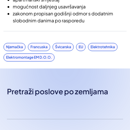
mogućnost daljnjeg usavršavanja
zakonom propisan godišnji odmor s dodatnim
slobodnim danima po rasporedu
Njemačka
Francuska
Švicarska
EU
Elektrotehnika
Elektromontage EM D.o.o.
Pretraži poslove po zemljama