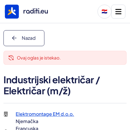
🇭🇷
arrow_back
Nazad
delete_history
Ovaj oglas je istekao.
Industrijski električar /
Električar (m/ž)
Elektromontage EM d.o.o.
Njemačka
Francuska