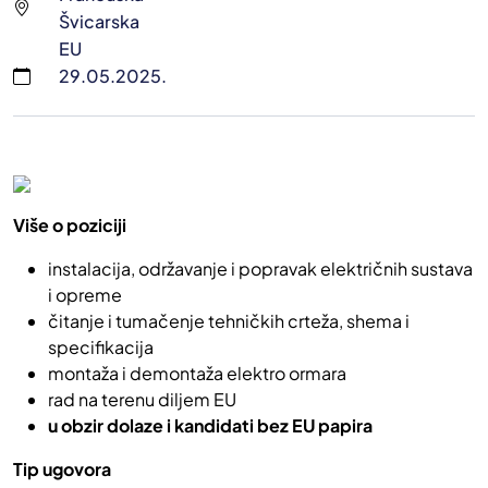
Švicarska
EU
29.05.2025.
Više o poziciji
instalacija, održavanje i popravak električnih sustava
i opreme
čitanje i tumačenje tehničkih crteža, shema i
specifikacija
montaža i demontaža elektro ormara
rad na terenu diljem EU
u obzir dolaze i kandidati bez EU papira
Tip ugovora