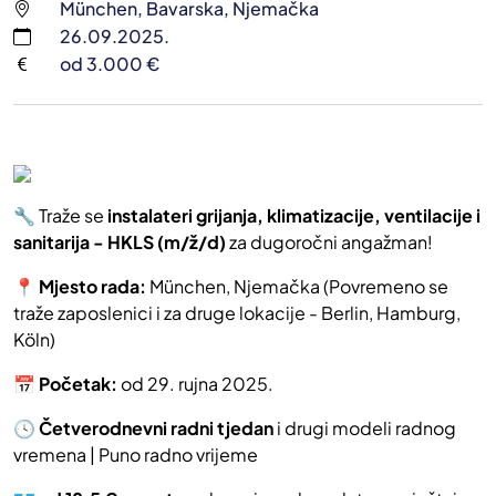
München, Bavarska, Njemačka
26.09.2025.
od 3.000 €
🔧 Traže se
instalateri grijanja, klimatizacije, ventilacije i
sanitarija - HKLS (m/ž/d)
za dugoročni angažman!
📍
Mjesto rada:
München, Njemačka (Povremeno se
traže zaposlenici i za druge lokacije - Berlin, Hamburg,
Köln)
📅
Početak:
od 29. rujna 2025.
🕓
Četverodnevni radni tjedan
i drugi modeli radnog
vremena | Puno radno vrijeme