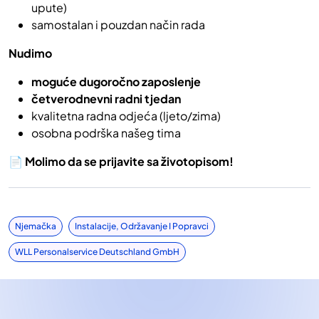
upute)
samostalan i pouzdan način rada
Nudimo
moguće dugoročno zaposlenje
četverodnevni radni tjedan
kvalitetna radna odjeća (ljeto/zima)
osobna podrška našeg tima
📄 Molimo da se prijavite sa životopisom!
Njemačka
Instalacije, Održavanje I Popravci
WLL Personalservice Deutschland GmbH