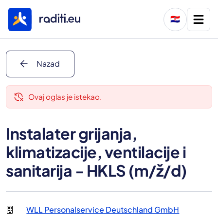
🇭🇷
arrow_back
Nazad
delete_history
Ovaj oglas je istekao.
Instalater grijanja,
klimatizacije, ventilacije i
sanitarija - HKLS (m/ž/d)
WLL Personalservice Deutschland GmbH