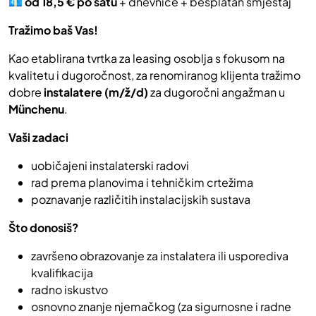
💶
od 18,5 € po satu
+ dnevnice + besplatan smještaj
Tražimo baš Vas!
Kao etablirana tvrtka za leasing osoblja s fokusom na
kvalitetu i dugoročnost, za renomiranog klijenta tražimo
dobre
instalatere (m/ž/d)
za dugoročni angažman u
Münchenu
.
Vaši zadaci
uobičajeni instalaterski radovi
rad prema planovima i tehničkim crtežima
poznavanje različitih instalacijskih sustava
Što donosiš?
završeno obrazovanje za instalatera ili usporediva
kvalifikacija
radno iskustvo
osnovno znanje njemačkog (za sigurnosne i radne