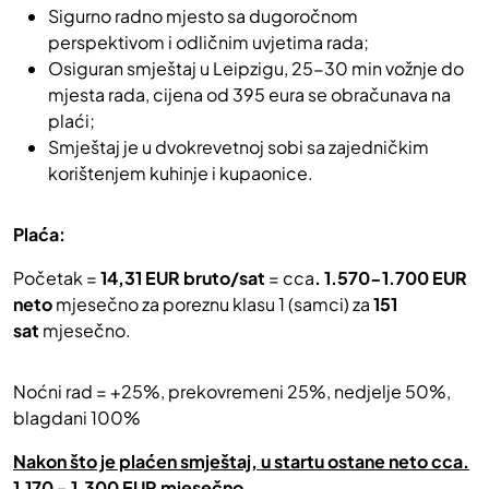
Sigurno radno mjesto sa dugoročnom
perspektivom i odličnim uvjetima rada;
Osiguran smještaj u Leipzigu, 25-30 min vožnje do
mjesta rada, cijena od 395 eura se obračunava na
plaći;
Smještaj je u dvokrevetnoj sobi sa zajedničkim
korištenjem kuhinje i kupaonice.
Plaća:
Početak =
14,31 EUR bruto/sat
= cca
. 1.570-1.700 EUR
neto
mjesečno za poreznu klasu 1 (samci) za
151
sat
mjesečno.
Noćni rad = +25%, prekovremeni 25%, nedjelje 50%,
blagdani 100%
Nakon što je plaćen smještaj, u startu ostane neto cca.
1.170 - 1.300 EUR mjesečno.