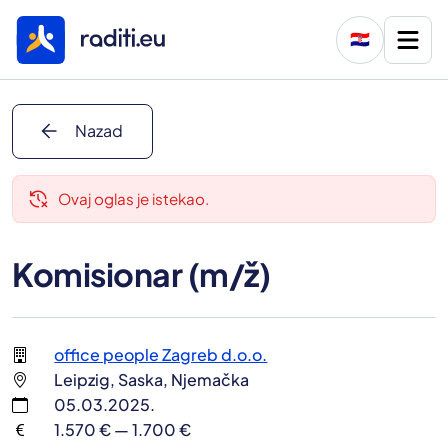
🇭🇷
arrow_back
Nazad
delete_history
Ovaj oglas je istekao.
Komisionar (m/ž)
office people Zagreb d.o.o.
Leipzig, Saska, Njemačka
05.03.2025.
1.570 € — 1.700 €