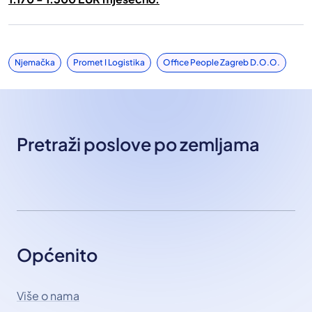
Njemačka
Promet I Logistika
Office People Zagreb D.o.o.
Pretraži poslove po zemljama
Općenito
Više o nama