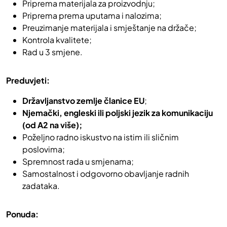
Priprema materijala za proizvodnju;
Priprema prema uputama i nalozima;
Preuzimanje materijala i smještanje na držače;
Kontrola kvalitete;
Rad u 3 smjene.
Preduvjeti:
Državljanstvo zemlje članice EU
;
Njemački, engleski ili poljski jezik za komunikaciju
(od A2 na više);
Poželjno radno iskustvo na istim ili sličnim
poslovima;
Spremnost rada u smjenama;
Samostalnost i odgovorno obavljanje radnih
zadataka.
Ponuda: