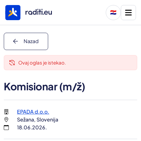
🇭🇷
arrow_back
Nazad
delete_history
Ovaj oglas je istekao.
Komisionar (m/ž)
EPADA d.o.o.
Sežana, Slovenija
18.06.2026.