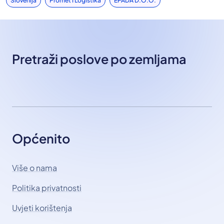
Slovenija
Promet I Logistika
EPADA D.o.o.
Pretraži poslove po zemljama
Općenito
Više o nama
Politika privatnosti
Uvjeti korištenja