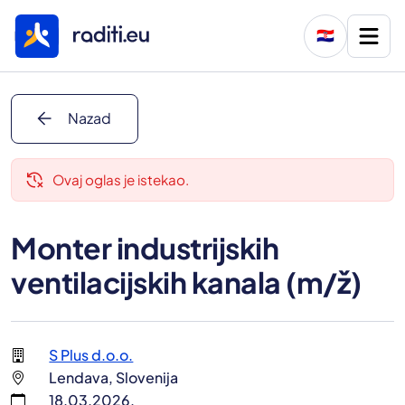
🇭🇷
arrow_back
Nazad
delete_history
Ovaj oglas je istekao.
Monter industrijskih
ventilacijskih kanala (m/ž)
S Plus d.o.o.
Lendava, Slovenija
18.03.2026.