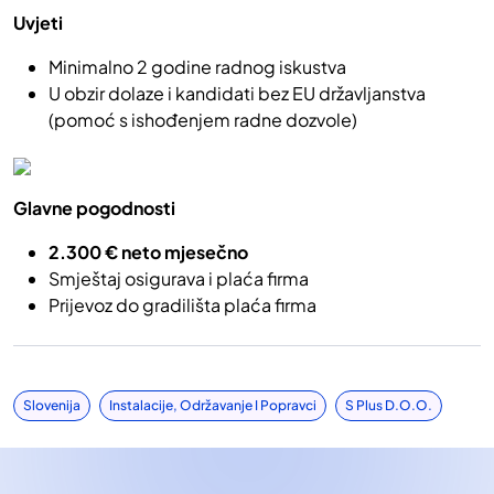
Uvjeti
Minimalno 2 godine radnog iskustva
U obzir dolaze i kandidati bez EU državljanstva
(pomoć s ishođenjem radne dozvole)
Glavne pogodnosti
2.300 € neto mjesečno
Smještaj osigurava i plaća firma
Prijevoz do gradilišta plaća firma
Slovenija
Instalacije, Održavanje I Popravci
S Plus D.o.o.