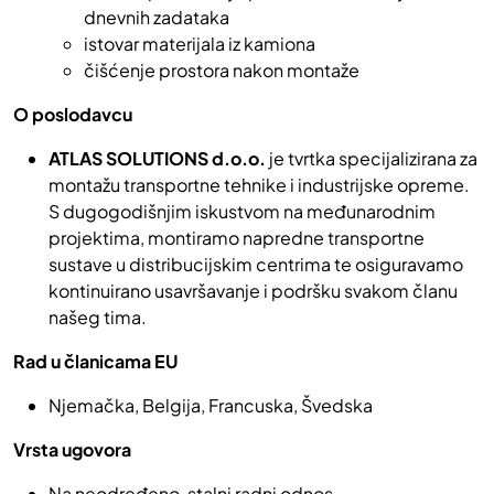
dnevnih zadataka
istovar materijala iz kamiona
čišćenje prostora nakon montaže
O poslodavcu
ATLAS SOLUTIONS d.o.o.
je tvrtka specijalizirana za
montažu transportne tehnike i industrijske opreme.
S dugogodišnjim iskustvom na međunarodnim
projektima, montiramo napredne transportne
sustave u distribucijskim centrima te osiguravamo
kontinuirano usavršavanje i podršku svakom članu
našeg tima.
Rad u članicama EU
Njemačka, Belgija, Francuska, Švedska
Vrsta ugovora
Na neodređeno, stalni radni odnos