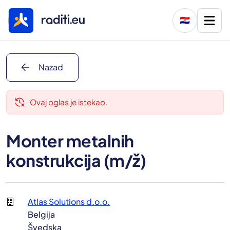
🇭🇷
arrow_back
Nazad
delete_history
Ovaj oglas je istekao.
Monter metalnih
konstrukcija (m/ž)
Atlas Solutions d.o.o.
Belgija
Švedska