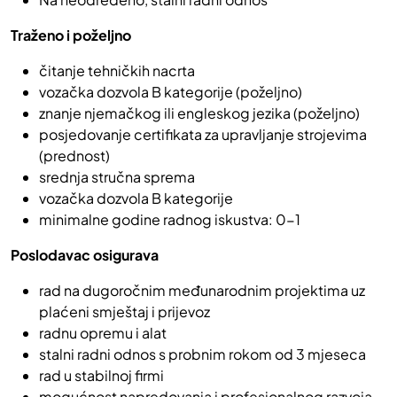
Traženo i poželjno
čitanje tehničkih nacrta
vozačka dozvola B kategorije (poželjno)
znanje njemačkog ili engleskog jezika (poželjno)
posjedovanje certifikata za upravljanje strojevima
(prednost)
srednja stručna sprema
vozačka dozvola B kategorije
minimalne godine radnog iskustva: 0-1
Poslodavac osigurava
rad na dugoročnim međunarodnim projektima uz
plaćeni smještaj i prijevoz
radnu opremu i alat
stalni radni odnos s probnim rokom od 3 mjeseca
rad u stabilnoj firmi
mogućnost napredovanja i profesionalnog razvoja