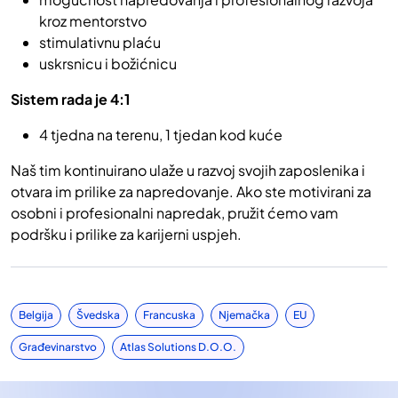
kroz mentorstvo
stimulativnu plaću
uskrsnicu i božićnicu
Sistem rada je 4:1
4 tjedna na terenu, 1 tjedan kod kuće
Naš tim kontinuirano ulaže u razvoj svojih zaposlenika i
otvara im prilike za napredovanje. Ako ste motivirani za
osobni i profesionalni napredak, pružit ćemo vam
podršku i prilike za karijerni uspjeh.
Belgija
Švedska
Francuska
Njemačka
EU
Građevinarstvo
Atlas Solutions D.o.o.