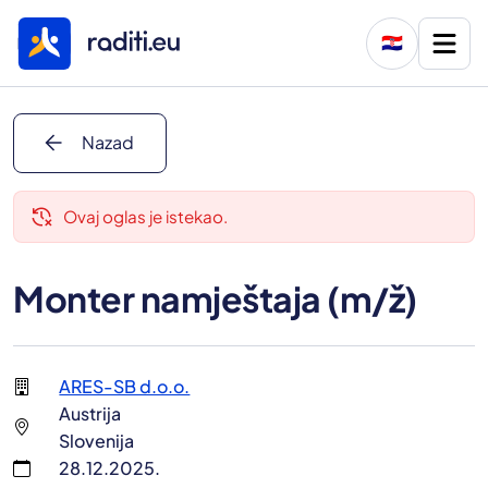
🇭🇷
arrow_back
Nazad
delete_history
Ovaj oglas je istekao.
Monter namještaja (m/ž)
ARES-SB d.o.o.
Austrija
Slovenija
28.12.2025.