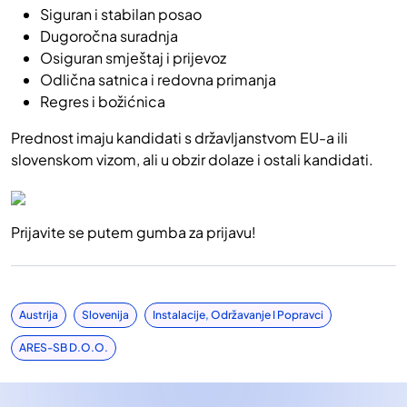
Siguran i stabilan posao
Dugoročna suradnja
Osiguran smještaj i prijevoz
Odlična satnica i redovna primanja
Regres i božićnica
Prednost imaju kandidati s državljanstvom EU-a ili
slovenskom vizom, ali u obzir dolaze i ostali kandidati.
Prijavite se putem gumba za prijavu!
Austrija
Slovenija
Instalacije, Održavanje I Popravci
ARES-SB D.o.o.