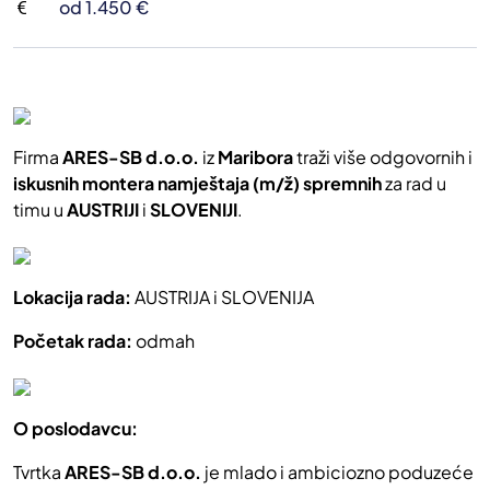
od 1.450 €
Firma
ARES-SB d.o.o.
iz
Maribora
traži više odgovornih i
iskusnih montera namještaja (m/ž) spremnih
za rad u
timu u
AUSTRIJI
i
SLOVENIJI
.
Lokacija rada:
AUSTRIJA i SLOVENIJA
Početak rada:
odmah
O poslodavcu:
Tvrtka
ARES-SB d.o.o.
je mlado i ambiciozno poduzeće