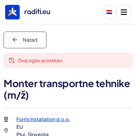
🇭🇷
arrow_back
Nazad
delete_history
Ovaj oglas je istekao.
Monter transportne tehnike
(m/ž)
Fortis Installation d.o.o.
EU
Ptuj, Slovenija