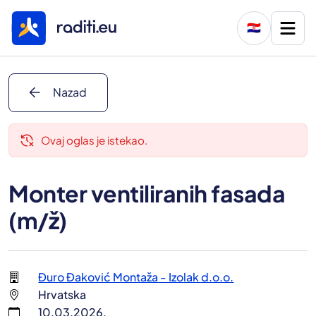
🇭🇷
arrow_back
Nazad
delete_history
Ovaj oglas je istekao.
Monter ventiliranih fasada
(m/ž)
Đuro Đaković Montaža - Izolak d.o.o.
Hrvatska
10.03.2026.