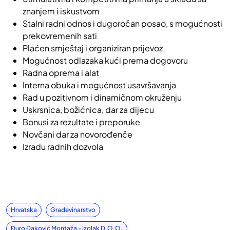
znanjem i iskustvom
Stalni radni odnos i dugoročan posao, s mogućnosti
prekovremenih sati
Plaćen smještaj i organiziran prijevoz
Mogućnost odlazaka kući prema dogovoru
Radna oprema i alat
Interna obuka i mogućnost usavršavanja
Rad u pozitivnom i dinamičnom okruženju
Uskrsnica, božićnica, dar za dijecu
Bonusi za rezultate i preporuke
Novčani dar za novorođenče
Izradu radnih dozvola
Hrvatska
Građevinarstvo
Đuro Đaković Montaža - Izolak D.o.o.