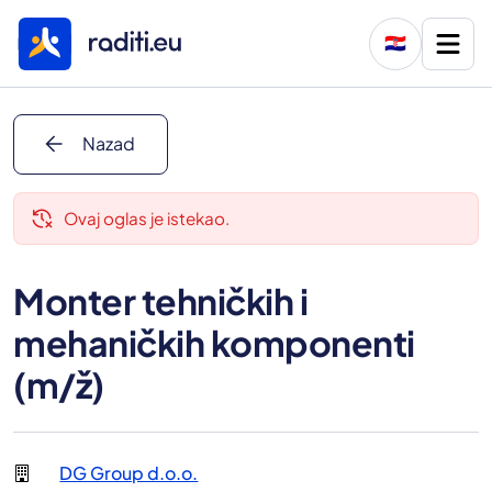
🇭🇷
arrow_back
Nazad
delete_history
Ovaj oglas je istekao.
Monter tehničkih i
mehaničkih komponenti
(m/ž)
DG Group d.o.o.