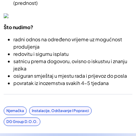
(prednost)
Što nudimo?
radni odnos na određeno vrijeme uz mogućnost
produljenja
redovitu i sigurnu isplatu
satnicu prema dogovoru, ovisno o iskustvu i znanju
jezika
osiguran smještaj u mjestu rada i prijevoz do posla
povratak iz inozemstva svakih 4-5 tjedana
Njemačka
Instalacije, Održavanje I Popravci
DG Group D.o.o.