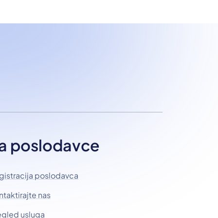
a poslodavce
gistracija poslodavca
ntaktirajte nas
egled usluga