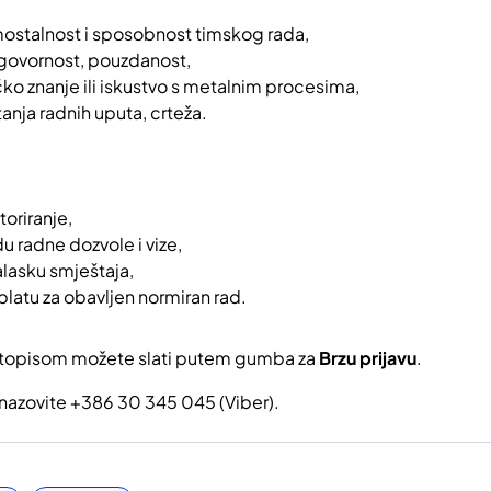
mostalnost i sposobnost timskog rada,
govornost, pouzdanost,
ko znanje ili iskustvo s metalnim procesima,
anja radnih uputa, crteža.
oriranje,
u radne dozvole i vize,
lasku smještaja,
platu za obavljen normiran rad.
votopisom možete slati putem gumba za
Brzu prijavu
.
 nazovite +386 30 345 045 (Viber).