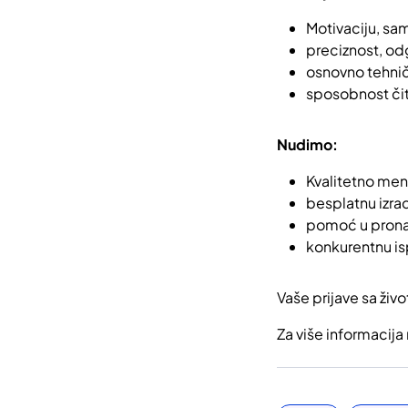
Motivaciju, sa
preciznost, od
osnovno tehnič
sposobnost čit
Nudimo:
Kvalitetno ment
besplatnu izrad
pomoć u prona
konkurentnu is
Vaše prijave sa ži
Za više informacija