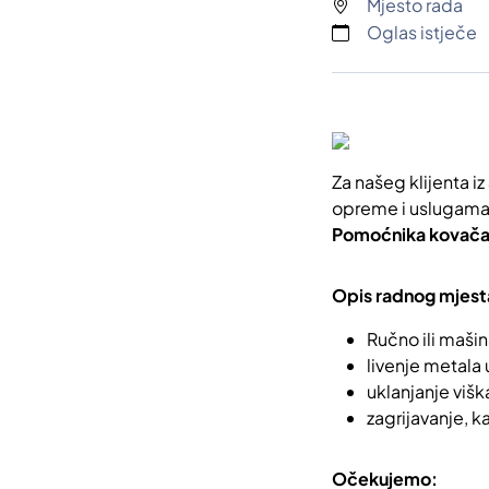
Mjesto rada
Oglas istječe
Za našeg klijenta iz
opreme i uslugama u
Pomoćnika kovača
Opis radnog mjest
Ručno ili maši
livenje metala 
uklanjanje višk
zagrijavanje, ka
Očekujemo: