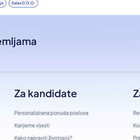
ja
Salax D.o.o.
zemljama
Za kandidate
Z
Personalizirana ponuda poslova
Re
Karijerne vijesti
Ko
Kako napraviti životopis?
Pr