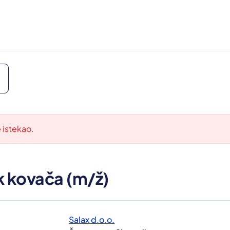
e istekao.
 kovača (m/ž)
Salax d.o.o.