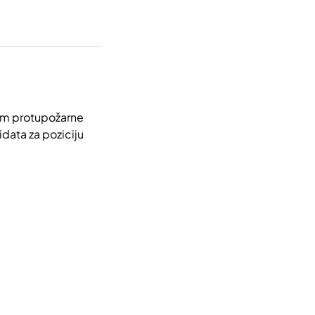
jom protupožarne
data za poziciju