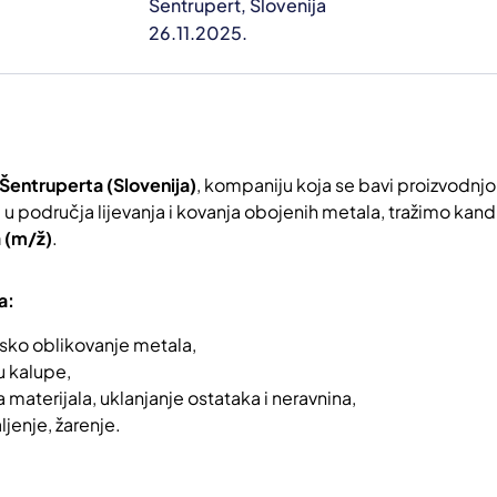
Šentrupert, Slovenija
26.11.2025.
Šentruperta (Slovenija)
, kompaniju koja se bavi proizvodn
 područja lijevanja i kovanja obojenih metala, tražimo kandi
 (m/ž)
.
a:
nsko oblikovanje metala,
u kalupe,
a materijala, uklanjanje ostataka i neravnina,
ljenje, žarenje.