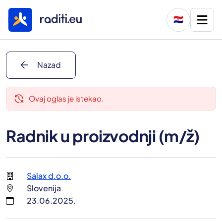
🇭🇷
arrow_back
Nazad
delete_history
Ovaj oglas je istekao.
Radnik u proizvodnji (m/ž)
Salax d.o.o.
Slovenija
23.06.2025.