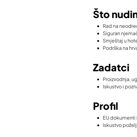
Što nudi
Rad na neodre
Siguran njema
Smještaj u hot
Podrška na hrv
Zadatci
Proizvodnja, ug
Iskustvo i poz
Profil
EU dokumenti i
Iskustvo požel