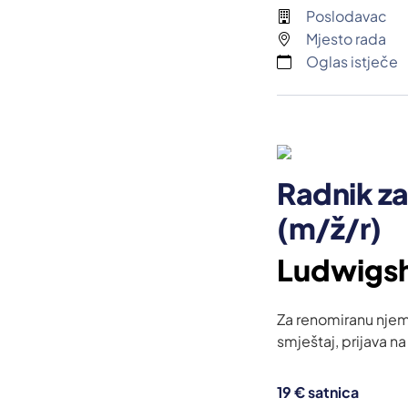
Poslodavac
Mjesto rada
Oglas istječe
Radnik za
(m/ž/r)
Ludwigs
Za renomiranu njem
smještaj, prijava n
19 € satnica