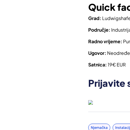
Quick fa
Grad:
Ludwigshaf
Područje:
Industrij
Radno vrijeme:
Pun
Ugovor:
Neodređe
Satnica:
19€ EUR
Prijavite 
Njemačka
Instalaci