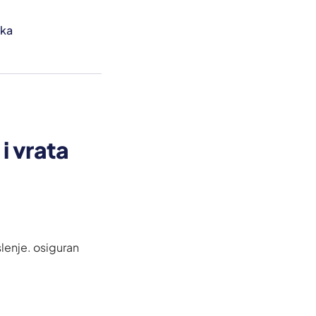
čka
i vrata
lenje. osiguran