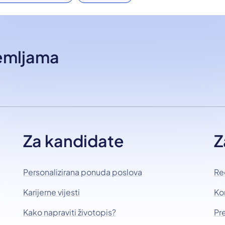
zemljama
Za kandidate
Z
Personalizirana ponuda poslova
Re
Karijerne vijesti
Ko
Kako napraviti životopis?
Pr