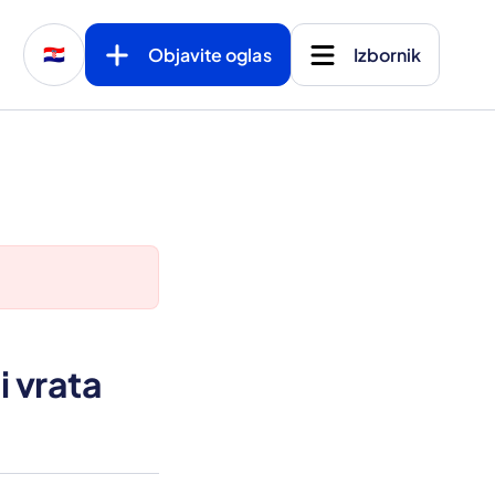
Objavite oglas
Izbornik
🇭🇷
i vrata