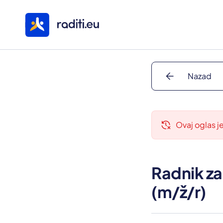
arrow_back
Nazad
delete_history
Ovaj oglas j
Radnik za
(m/ž/r)