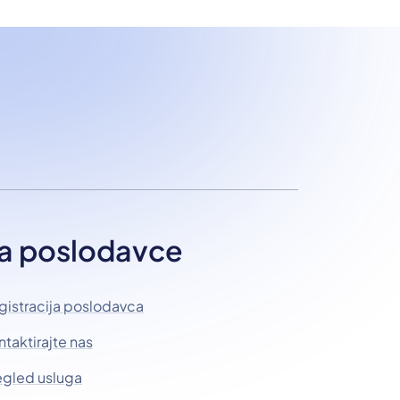
a poslodavce
gistracija poslodavca
ntaktirajte nas
egled usluga