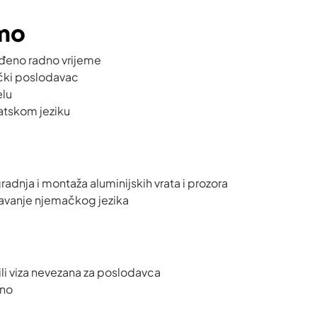
mo
đeno radno vrijeme
čki poslodavac
elu
atskom jeziku
radnja i montaža aluminijskih vrata i prozora
navanje njemačkog jezika
li viza nevezana za poslodavca
jno