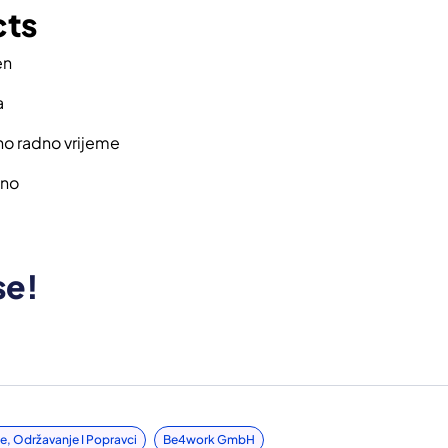
cts
en
a
o radno vrijeme
no
se!
je, Održavanje I Popravci
Be4work GmbH