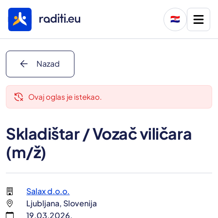
🇭🇷
arrow_back
Nazad
delete_history
Ovaj oglas je istekao.
Skladištar / Vozač viličara
(m/ž)
Salax d.o.o.
Ljubljana, Slovenija
19.03.2026.