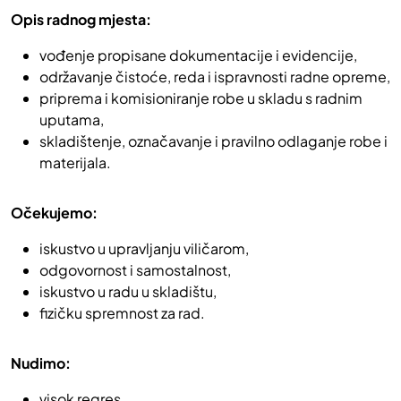
Opis radnog mjesta:
vođenje propisane dokumentacije i evidencije,
održavanje čistoće, reda i ispravnosti radne opreme,
priprema i komisioniranje robe u skladu s radnim
uputama,
skladištenje, označavanje i pravilno odlaganje robe i
materijala.
Očekujemo:
iskustvo u upravljanju viličarom,
odgovornost i samostalnost,
iskustvo u radu u skladištu,
fizičku spremnost za rad.
Nudimo:
visok regres,