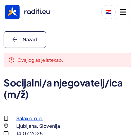
🇭🇷
arrow_back
Nazad
delete_history
Ovaj oglas je istekao.
Socijalni/a njegovatelj/ica
(m/ž)
Salax d.o.o.
Ljubljana, Slovenija
14.07.2025.