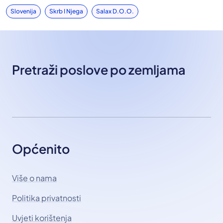
Slovenija
Skrb I Njega
Salax D.o.o.
Pretraži poslove po zemljama
Općenito
Više o nama
Politika privatnosti
Uvjeti korištenja