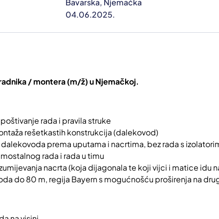
Bavarska, Njemačka
04.06.2025.
a radnika / montera (m/ž) u Njemačkoj.
 poštivanje rada i pravila struke
ntaža rešetkastih konstrukcija (dalekovod)
 dalekovoda prema uputama i nacrtima, bez rada s izolatori
ostalnog rada i rada u timu
mijevanja nacrta (koja dijagonala te koji vijci i matice idu n
oda do 80 m, regija Bayern s mogućnošću proširenja na drug
a na visini