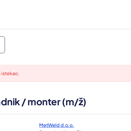
e istekao.
radnik / monter (m/ž)
MetWeld d.o.o.