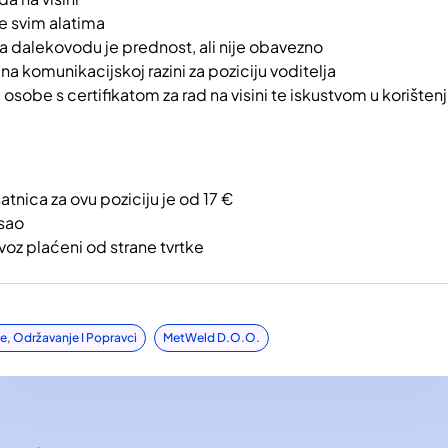
je svim alatima
na dalekovodu je prednost, ali nije obavezno
na komunikacijskoj razini za poziciju voditelja
osobe s certifikatom za rad na visini te iskustvom u korišten
tnica za ovu poziciju je od 17 €
sao
evoz plaćeni od strane tvrtke
je, Održavanje I Popravci
MetWeld D.o.o.