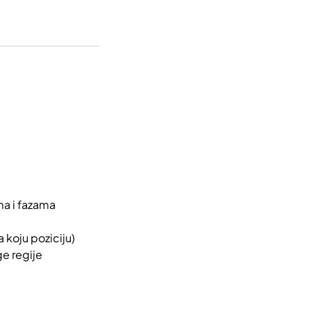
ma i fazama
a koju poziciju)
e regije