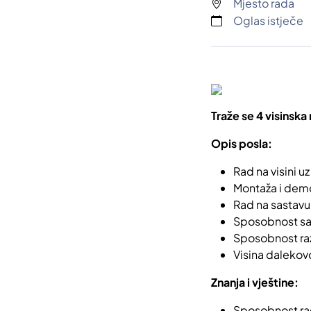
Mjesto rada
Oglas istječe
Traže se 4 visinsk
Opis posla:
Rad na visini uz
Montaža i demo
Rad na sastavu
Sposobnost sam
Sposobnost razu
Visina dalekov
Znanja i vještine:
Sposobnost rad