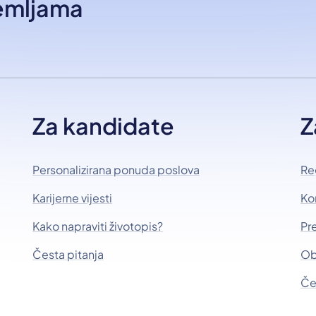
zemljama
Za kandidate
Z
Personalizirana ponuda poslova
Re
Karijerne vijesti
Ko
Kako napraviti životopis?
Pr
Česta pitanja
Ob
Če