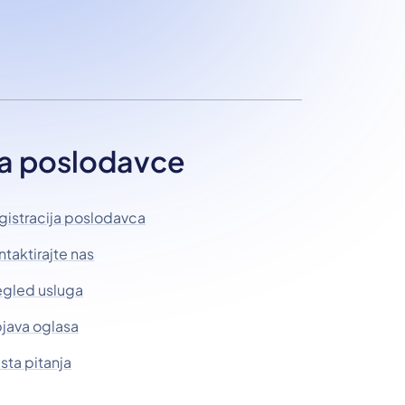
a poslodavce
gistracija poslodavca
ntaktirajte nas
egled usluga
java oglasa
sta pitanja