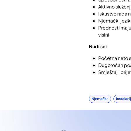
Aktivno služen
Iskustvo rada 
Njemački jezik 
Prednost imaju 
visini
Nudi se:
Početna neto sa
Dugoročan po
Smještaj i prij
Njemačka
Instalaci