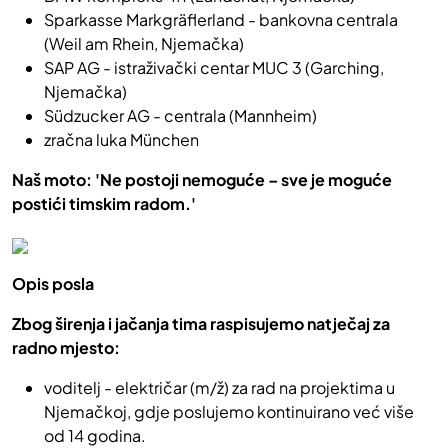
Sparkasse Markgräflerland - bankovna centrala
(Weil am Rhein, Njemačka)
SAP AG - istraživački centar MUC 3 (Garching,
Njemačka)
Südzucker AG - centrala (Mannheim)
zračna luka München
Naš moto: 'Ne postoji nemoguće – sve je moguće
postići timskim radom.'
Opis posla
Zbog širenja i jačanja tima raspisujemo natječaj za
radno mjesto:
voditelj - električar (m/ž) za rad na projektima u
Njemačkoj, gdje poslujemo kontinuirano već više
od 14 godina.