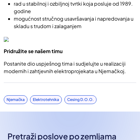
rad u stabilnoj i ozbiljnoj tvrtki koja posluje od 1989.
godine
mogućnost stručnog usavršavanja i napredovanja u
skladu s trudom i zalaganjem
Pridružite se našem timu
Postanite dio uspješnog tima i sudjelujte u realizaciji
modernih i zahtjevnih elektroprojekata u Njemačkoj.
Njemačka
Elektrotehnika
Cesing D.o.o.
Pretraži poslove po zemljama