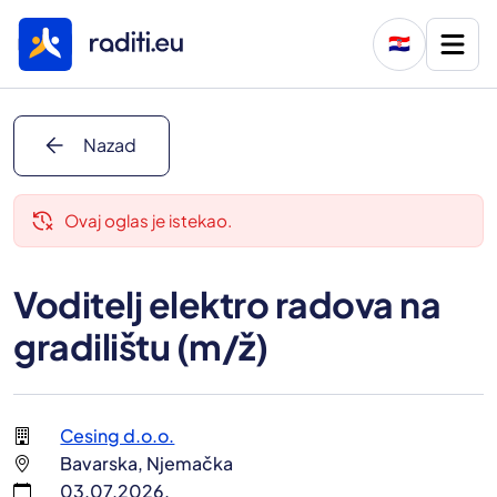
🇭🇷
arrow_back
Nazad
delete_history
Ovaj oglas je istekao.
Voditelj elektro radova na
gradilištu (m/ž)
Cesing d.o.o.
Bavarska, Njemačka
03.07.2026.