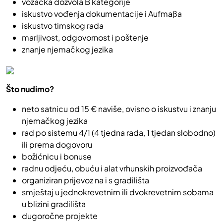
vozačka dozvola B kategorije
iskustvo vođenja dokumentacije i Aufmaßa
iskustvo timskog rada
marljivost, odgovornost i poštenje
znanje njemačkog jezika
Što nudimo?
neto satnicu od 15 € naviše, ovisno o iskustvu i znanju
njemačkog jezika
rad po sistemu 4/1 (4 tjedna rada, 1 tjedan slobodno)
ili prema dogovoru
božićnicu i bonuse
radnu odjeću, obuću i alat vrhunskih proizvođača
organiziran prijevoz na i s gradilišta
smještaj u jednokrevetnim ili dvokrevetnim sobama
u blizini gradilišta
dugoročne projekte