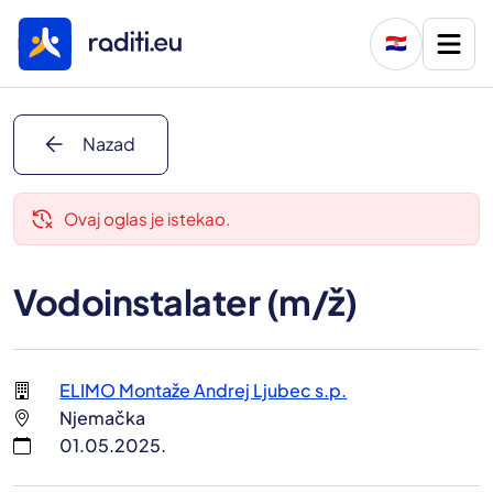
🇭🇷
arrow_back
Nazad
delete_history
Ovaj oglas je istekao.
Vodoinstalater (m/ž)
ELIMO Montaže Andrej Ljubec s.p.
Njemačka
01.05.2025.