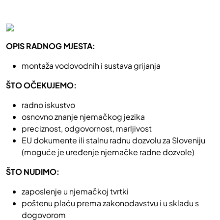
OPIS RADNOG MJESTA:
montaža vodovodnih i sustava grijanja
ŠTO OČEKUJEMO:
radno iskustvo
osnovno znanje njemačkog jezika
preciznost, odgovornost, marljivost
EU dokumente ili stalnu radnu dozvolu za Sloveniju
(moguće je uređenje njemačke radne dozvole)
ŠTO NUDIMO:
zaposlenje u njemačkoj tvrtki
poštenu plaću prema zakonodavstvu i u skladu s
dogovorom