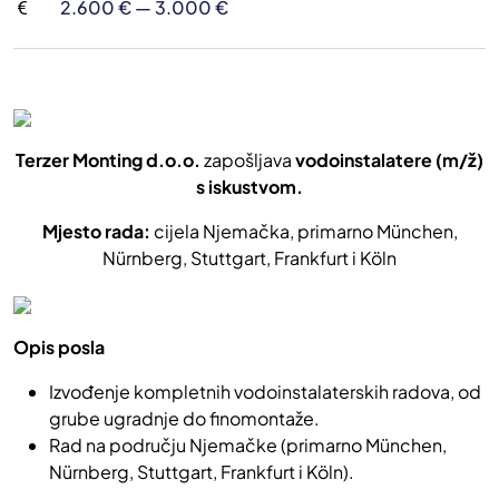
2.600 € — 3.000 €
Terzer Monting d.o.o.
zapošljava
vodoinstalatere (m/ž)
s iskustvom.
Mjesto rada:
cijela Njemačka, primarno München,
Nürnberg, Stuttgart, Frankfurt i Köln
Opis posla
Izvođenje kompletnih vodoinstalaterskih radova, od
grube ugradnje do
finomontaže
.
Rad na području Njemačke (primarno München,
Nürnberg, Stuttgart, Frankfurt i Köln).