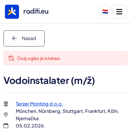
🇭🇷
arrow_back
Nazad
delete_history
Ovaj oglas je istekao.
Vodoinstalater (m/ž)
Terzer Monting d.o.o.
München, Nürnberg, Stuttgart, Frankfurt, Köln,
Njemačka
05.02.2026.