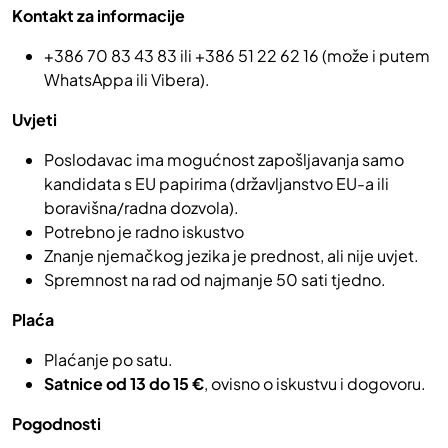
Kontakt za informacije
+386 70 83 43 83 ili +386 51 22 62 16 (može i putem
WhatsAppa ili Vibera).
Uvjeti
Poslodavac ima mogućnost zapošljavanja samo
kandidata s EU papirima (državljanstvo EU-a ili
boravišna/radna dozvola).
Potrebno je radno iskustvo
Znanje njemačkog jezika je prednost, ali nije uvjet.
Spremnost na rad od najmanje 50 sati tjedno.
Plaća
Plaćanje po satu.
Satnice od 13 do 15 €
, ovisno o iskustvu i dogovoru.
Pogodnosti