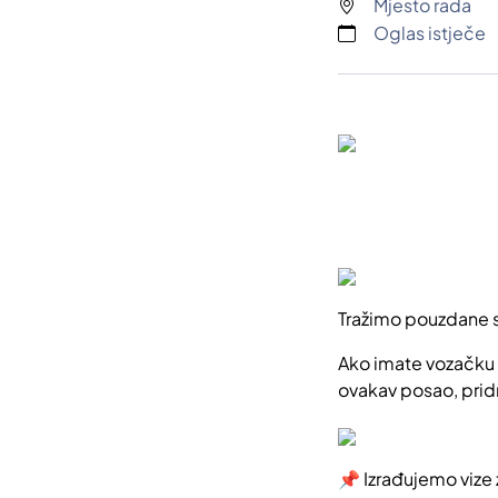
Mjesto rada
Oglas istječe
Tražimo pouzdane s
Ako imate vozačku 
ovakav posao, prid
📌 Izrađujemo vize z