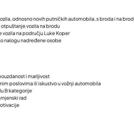
ozila, odnosno novih putničkih automobila, s broda i na brod
i otpuštanje vozila na brodu
e vozila na području Luke Koper
 po nalogu nadređene osobe
ouzdanost i marljivost
čnim poslovima ili iskustvo u vožnji automobila
u B kategorije
smjenski rad
otivacije