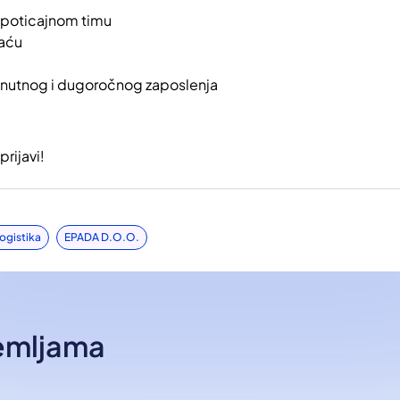
 poticajnom timu
laću
nutnog i dugoročnog zaposlenja
rijavi!
Logistika
EPADA D.o.o.
zemljama