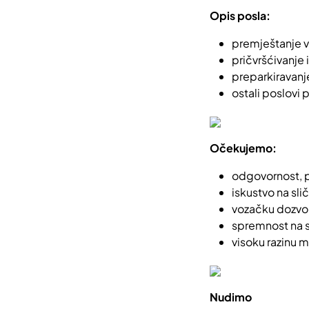
Opis posla:
premještanje v
pričvršćivanje 
preparkiravanj
ostali poslovi
Očekujemo:
odgovornost, p
iskustvo na sli
vozačku dozvol
spremnost na 
visoku razinu m
Nudimo