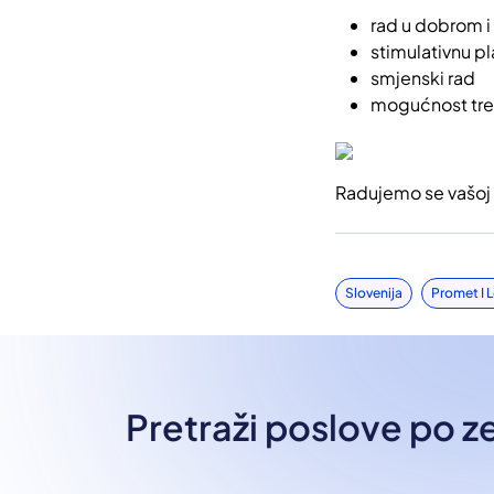
rad u dobrom i
stimulativnu p
smjenski rad
mogućnost tre
Radujemo se vašoj p
Slovenija
Promet I 
Pretraži poslove po 