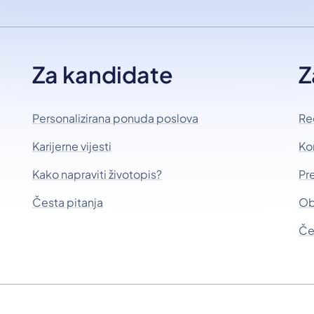
Za kandidate
Z
Personalizirana ponuda poslova
Re
Karijerne vijesti
Ko
Kako napraviti životopis?
Pr
Česta pitanja
Ob
Če