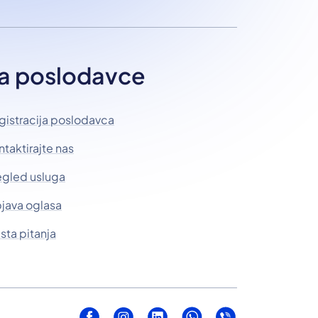
a poslodavce
gistracija poslodavca
ntaktirajte nas
egled usluga
java oglasa
sta pitanja